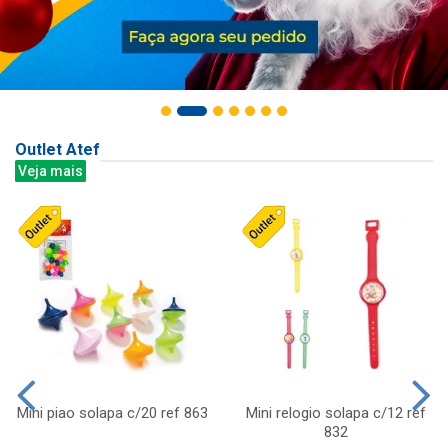
Outlet Atef
Veja mais
Mini piao solapa c/20 ref 863
Mini relogio solapa c/12 ref
832