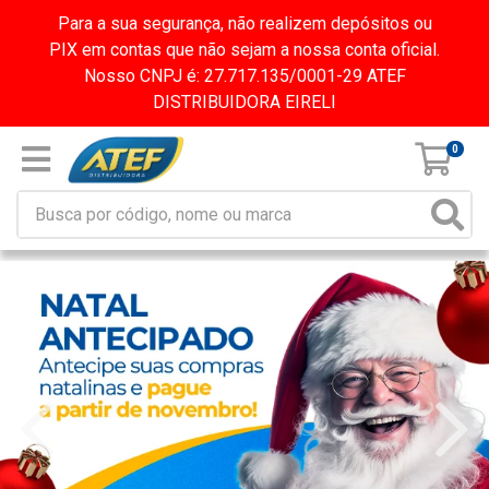
Para a sua segurança, não realizem depósitos ou
PIX em contas que não sejam a nossa conta oficial.
Nosso CNPJ é: 27.717.135/0001-29 ATEF
DISTRIBUIDORA EIRELI
0