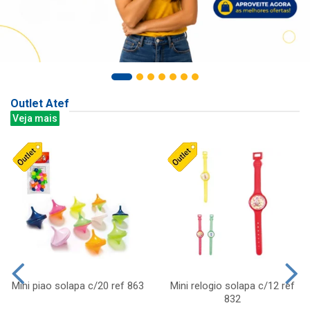
Outlet Atef
Veja mais
Mini piao solapa c/20 ref 863
Mini relogio solapa c/12 ref
832