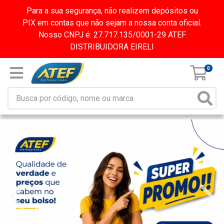
Para a sua segurança, não realizem depósitos ou
PIX em contas que não sejam a nossa conta oficial.
Nosso CNPJ é: 27.717.135/0001-29 ATEF
DISTRIBUIDORA EIRELI
0