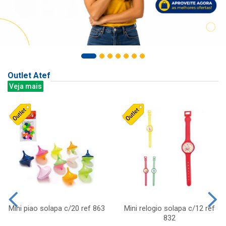
Outlet Atef
Veja mais
Mini piao solapa c/20 ref 863
Mini relogio solapa c/12 ref
832