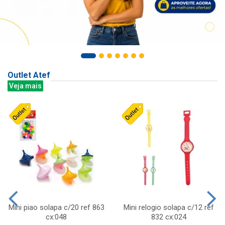
Outlet Atef
Veja mais
Mini piao solapa c/20 ref 863
Mini relogio solapa c/12 ref
cx:048
832 cx:024