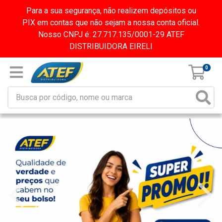
Para a sua segurança, não realizem depósitos ou
PIX em contas que não sejam a nossa conta oficial.
Nosso CNPJ é: 27.717.135/0001-29 ATEF
DISTRIBUIDORA EIRELI
0