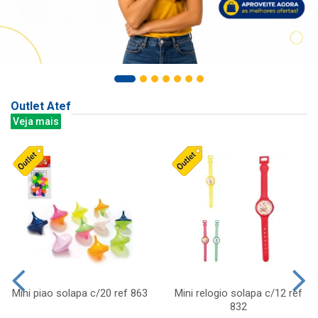
Outlet Atef
Veja mais
Mini piao solapa c/20 ref 863
Mini relogio solapa c/12 ref
832