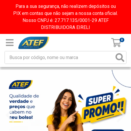
Para a sua segurança, não realizem depósitos ou
PIX em contas que não sejam a nossa conta oficial.
Nosso CNPJ é: 27.717.135/0001-29 ATEF
DISTRIBUIDORA EIRELI
0