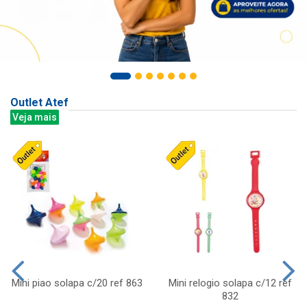
Outlet Atef
Veja mais
Mini piao solapa c/20 ref 863
Mini relogio solapa c/12 ref
832