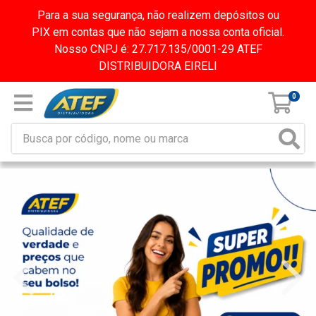
Para a sua segurança, não realizem depósitos ou
PIX em contas que não sejam a nossa conta oficial.
Nosso CNPJ é: 27.717.135/0001-29 ATEF
DISTRIBUIDORA EIRELI
0