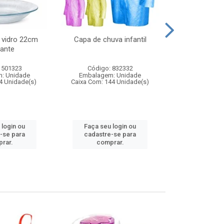
 vidro 22cm
Capa de chuva infantil
Jg prato fun
ante
diam
 501323
Código: 832332
Código:
: Unidade
Embalagem: Unidade
Embalagem
4 Unidade(s)
Caixa Com: 144 Unidade(s)
Caixa Com: 6
 login ou
Faça seu login ou
Faça seu 
-se para
cadastre-se para
cadastre
rar.
comprar.
comp