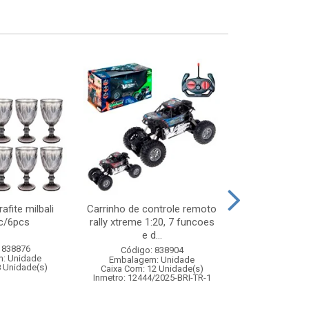
afite milbali
Carrinho de controle remoto
Capa de
c/6pcs
rally xtreme 1:20, 7 funcoes
p/motoquei
e d...
 838876
Código:
Código: 838904
: Unidade
Embalagem
Embalagem: Unidade
8 Unidade(s)
Caixa Com: 2
Caixa Com: 12 Unidade(s)
Inmetro: 12444/2025-BRI-TR-1