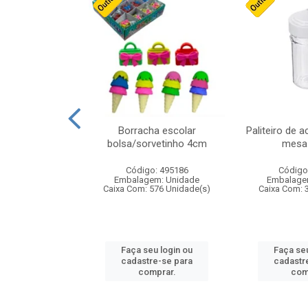
stico n.4 12cm
Borracha escolar
Paliteiro de a
bolsa/sorvetinho 4cm
mesa 
: 940550
Código: 495186
Código
m: Unidade
Embalagem: Unidade
Embalage
24 Unidade(s)
Caixa Com: 576 Unidade(s)
Caixa Com: 
u login ou
Faça seu login ou
Faça seu
e-se para
cadastre-se para
cadastr
prar.
comprar.
com