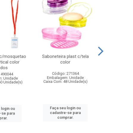
 c/mosquetao
Saboneteira plast c/tela
Prato plas
tical color
color
colo
idos
Código: 271364
Código:
 490044
Embalagem: Unidade
Embalagem
: Unidade
Caixa Com: 48 Unidade(s)
Caixa Com: 4
60 Unidade(s)
Faça seu login ou
Faça seu 
 login ou
cadastre-se para
cadastre
-se para
comprar.
comp
rar.