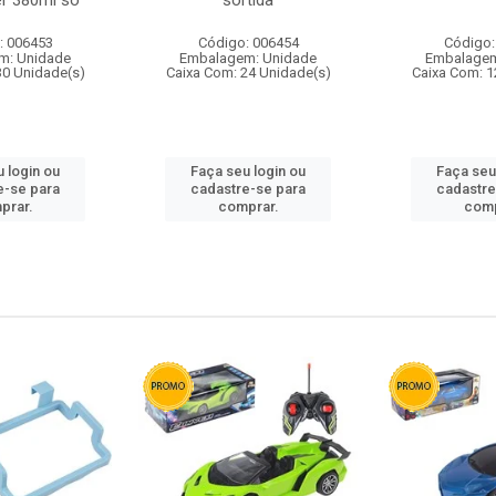
r 380ml so
sortida
: 006453
Código: 006454
Código:
m: Unidade
Embalagem: Unidade
Embalagem
30 Unidade(s)
Caixa Com: 24 Unidade(s)
Caixa Com: 1
 login ou
Faça seu login ou
Faça seu
e-se para
cadastre-se para
cadastre
prar.
comprar.
comp