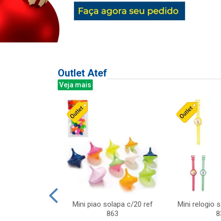
Outlet Atef
Veja mais
last c/div
Mini piao solapa c/20 ref
Mini relogio 
m ursinhos sor
863
8