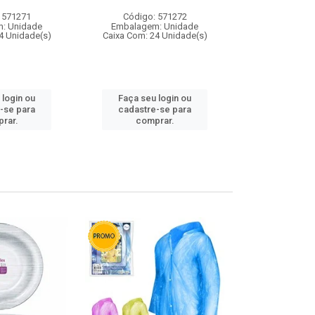
 571271
Código: 571272
Código:
: Unidade
Embalagem: Unidade
Embalagem
4 Unidade(s)
Caixa Com: 24 Unidade(s)
Caixa Com: 4
 login ou
Faça seu login ou
Faça seu 
-se para
cadastre-se para
cadastre
rar.
comprar.
comp