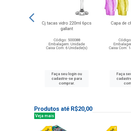
o raso 25,5cm
Cj tacas vidro 220ml 6pcs
Capa de c
e petala
gallant
: 503787
Código: 500088
Código
m: Unidade
Embalagem: Unidade
Embalage
24 Unidade(s)
Caixa Com: 6 Unidade(s)
Caixa Com: 1
u login ou
Faça seu login ou
Faça seu
e-se para
cadastre-se para
cadastr
prar.
comprar.
com
Produtos até R$20,00
Veja mais