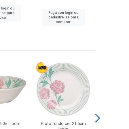
 login ou
Faça seu 
Faça seu login ou
-se para
cadastre
cadastre-se para
rar.
comp
comprar.
 500ml loom
Prato fundo cer 21,5cm
Prato raso c