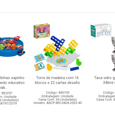
linhas sapinho
Torre de madeira com 16
Taca vidro gr
uedo educativo
blocos e 22 cartas desafio
340ml 
ab...
Código: 840195
Código:
: 832297
Embalagem: Unidade
Embalagem
m: Unidade
Caixa Com: 36 Unidade(s)
Caixa Com: 
6 Unidade(s)
Inmetro: ABCP-BRI-0404-2023-40
006747/2019