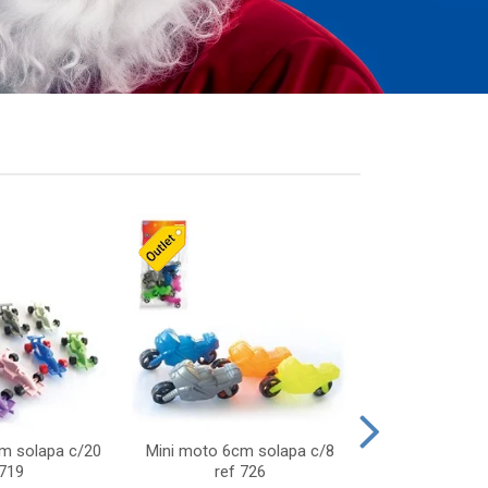
cm solapa c/20
Mini moto 6cm solapa c/8
Giro helice so
 719
ref 726
75