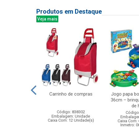
Produtos em Destaque
Veja mais
de madeira com
Carrinho de compras
Jogo papa bo
lheta
36cm – brinq
de h
: 836951
Código: 838302
Código
m: Unidade
Embalagem: Unidade
Embalage
 6 Unidade(s)
Caixa Com: 12 Unidade(s)
Caixa Com: 
006763/2019
Inmetro: 