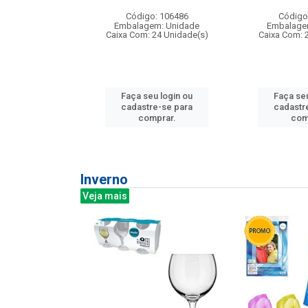
: 275814
Código: 106486
Código
m: Unidade
Embalagem: Unidade
Embalage
240 Unidade(s)
Caixa Com: 24 Unidade(s)
Caixa Com: 
u login ou
Faça seu login ou
Faça seu
e-se para
cadastre-se para
cadastr
prar.
comprar.
com
Inverno
Veja mais