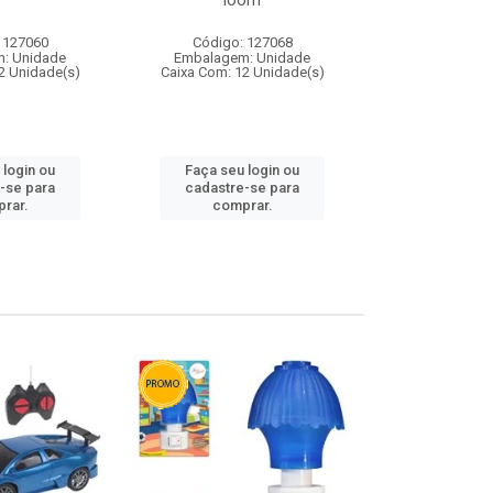
loom
 127060
Código: 127068
Código:
: Unidade
Embalagem: Unidade
Embalagem
2 Unidade(s)
Caixa Com: 12 Unidade(s)
Caixa Com: 1
 login ou
Faça seu login ou
Faça seu 
-se para
cadastre-se para
cadastre
rar.
comprar.
comp