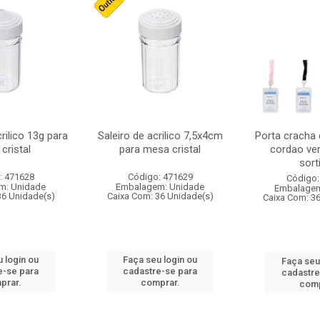
crilico 13g para
Saleiro de acrilico 7,5x4cm
Porta cracha
cristal
para mesa cristal
cordao ver
sort
: 471628
Código: 471629
Código:
m: Unidade
Embalagem: Unidade
Embalagem
36 Unidade(s)
Caixa Com: 36 Unidade(s)
Caixa Com: 3
 login ou
Faça seu login ou
Faça seu
e-se para
cadastre-se para
cadastre
prar.
comprar.
comp