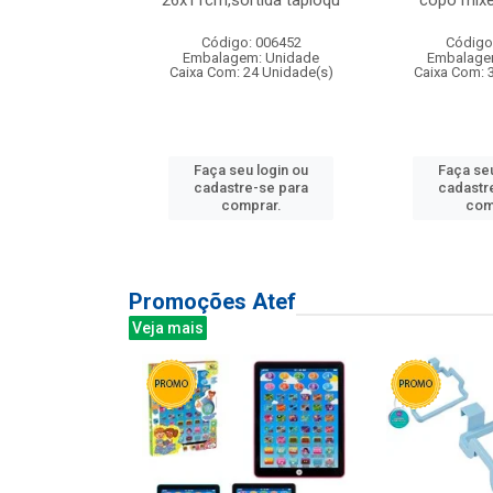
irios
26x11cm,sortida tapioqu
copo mixe
: 135177
Código: 006452
Código
m: Unidade
Embalagem: Unidade
Embalage
12 Unidade(s)
Caixa Com: 24 Unidade(s)
Caixa Com: 
u login ou
Faça seu login ou
Faça seu
e-se para
cadastre-se para
cadastr
prar.
comprar.
com
Promoções Atef
Veja mais