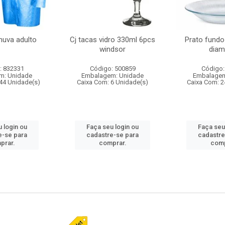
huva adulto
Cj tacas vidro 330ml 6pcs
Prato fundo
windsor
diam
: 832331
Código: 500859
Código:
m: Unidade
Embalagem: Unidade
Embalagem
44 Unidade(s)
Caixa Com: 6 Unidade(s)
Caixa Com: 2
 login ou
Faça seu login ou
Faça seu
e-se para
cadastre-se para
cadastre
prar.
comprar.
comp