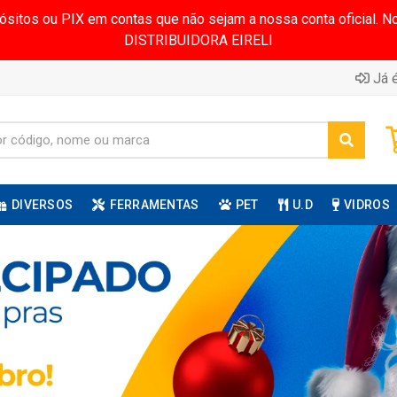
pósitos ou PIX em contas que não sejam a nossa conta oficial.
DISTRIBUIDORA EIRELI
Já é
DIVERSOS
FERRAMENTAS
PET
U.D
VIDROS