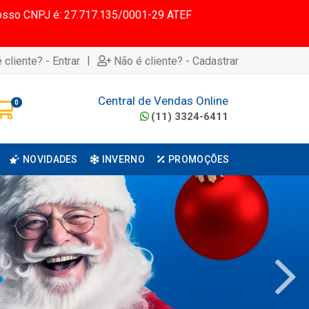
 Nosso CNPJ é: 27.717.135/0001-29 ATEF
|
 cliente? - Entrar
Não é cliente? - Cadastrar
Central de Vendas Online
0
(11) 3324-6411
NOVIDADES
INVERNO
PROMOÇÕES