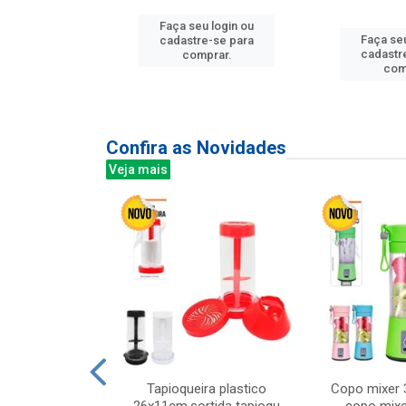
Faça seu login ou
u login ou
Faça seu
cadastre-se para
e-se para
cadastr
comprar.
prar.
com
Confira as Novidades
Veja mais
mesa cer 18cm
Tapioqueira plastico
Copo mixer 