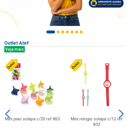
Outlet Atef
Veja mais
Mini piao solapa c/20 ref 863
Mini relogio solapa c/12 ref
832