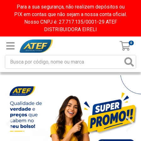
Para a sua segurança, não realizem depósitos ou
PIX em contas que não sejam a nossa conta oficial.
Nosso CNPJ é: 27.717.135/0001-29 ATEF
DISTRIBUIDORA EIRELI
0