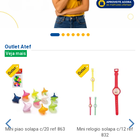
Outlet Atef
Veja mais
Mini piao solapa c/20 ref 863
Mini relogio solapa c/12 ref
832