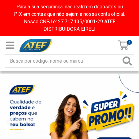
Para a sua segurança, não realizem depósitos ou
PIX em contas que não sejam a nossa conta oficial.
Nosso CNPJ é: 27.717.135/0001-29 ATEF
DISTRIBUIDORA EIRELI
0