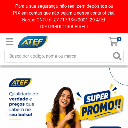
Para a sua segurança, não realizem depósitos ou
PIX em contas que não sejam a nossa conta oficial.
Nosso CNPJ é: 27.717.135/0001-29 ATEF
DISTRIBUIDORA EIRELI
0