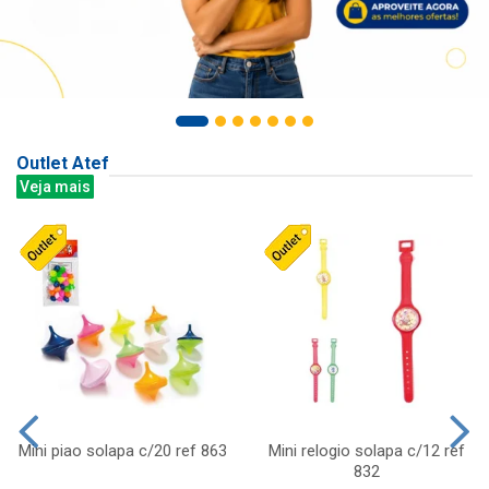
Outlet Atef
Veja mais
Mini piao solapa c/20 ref 863
Mini relogio solapa c/12 ref
832