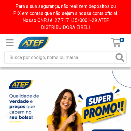
Para a sua segurança, não realizem depósitos ou
PIX em contas que não sejam a nossa conta oficial.
Nosso CNPJ é: 27.717.135/0001-29 ATEF
DISTRIBUIDORA EIRELI
0