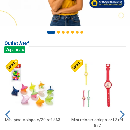
Outlet Atef
Veja mais
Mini piao solapa c/20 ref 863
Mini relogio solapa c/12 ref
832