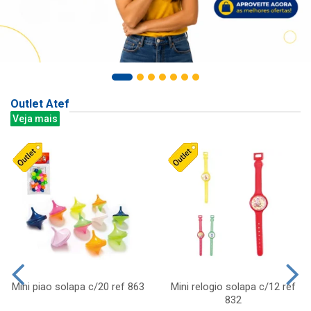
Outlet Atef
Veja mais
Mini piao solapa c/20 ref 863
Mini relogio solapa c/12 ref
832