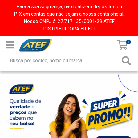
Para a sua segurança, não realizem depósitos ou
PIX em contas que não sejam a nossa conta oficial.
Nosso CNPJ é: 27.717.135/0001-29 ATEF
DISTRIBUIDORA EIRELI
0