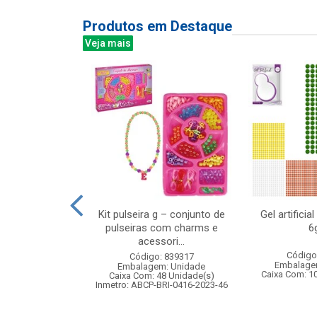
Produtos em Destaque
Veja mais
 faces com
Kit pulseira g – conjunto de
Gel artifici
rizador
pulseiras com charms e
6
acessori...
: 836369
Código
Código: 839317
m: Unidade
Embalage
Embalagem: Unidade
24 Unidade(s)
Caixa Com: 1
Caixa Com: 48 Unidade(s)
BRI-0404-2023-40
Inmetro: ABCP-BRI-0416-2023-46