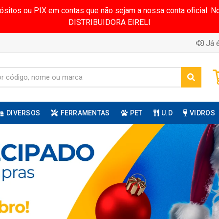
pósitos ou PIX em contas que não sejam a nossa conta oficial.
DISTRIBUIDORA EIRELI
Já é
DIVERSOS
FERRAMENTAS
PET
U.D
VIDROS