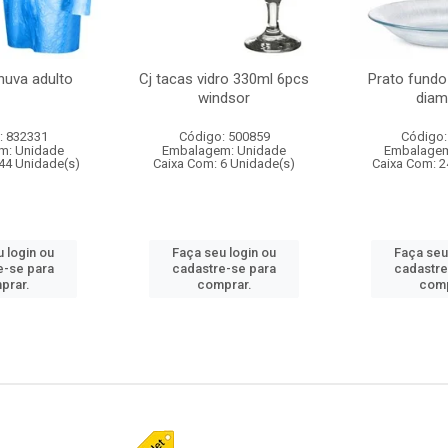
huva adulto
Cj tacas vidro 330ml 6pcs
Prato fundo
windsor
diam
: 832331
Código: 500859
Código:
m: Unidade
Embalagem: Unidade
Embalagem
44 Unidade(s)
Caixa Com: 6 Unidade(s)
Caixa Com: 2
 login ou
Faça seu login ou
Faça seu
e-se para
cadastre-se para
cadastre
prar.
comprar.
comp