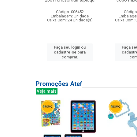
irios
26x11cm,sortida tapioqu
copo mixe
: 135177
Código: 006452
Código
m: Unidade
Embalagem: Unidade
Embalage
12 Unidade(s)
Caixa Com: 24 Unidade(s)
Caixa Com: 
u login ou
Faça seu login ou
Faça seu
e-se para
cadastre-se para
cadastr
prar.
comprar.
com
Promoções Atef
Veja mais