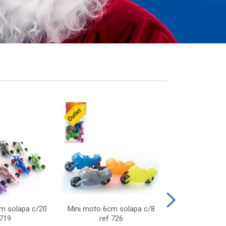
cm solapa c/20
Mini moto 6cm solapa c/8
Giro helice so
 719
ref 726
75