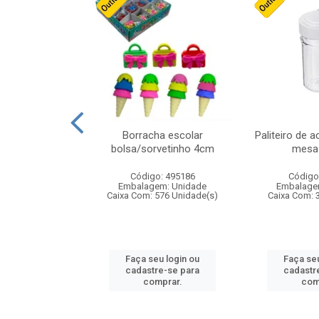
stico n.4 12cm
Borracha escolar
Paliteiro de a
bolsa/sorvetinho 4cm
mesa 
: 940550
Código: 495186
Código
m: Unidade
Embalagem: Unidade
Embalage
24 Unidade(s)
Caixa Com: 576 Unidade(s)
Caixa Com: 
u login ou
Faça seu login ou
Faça seu
e-se para
cadastre-se para
cadastr
prar.
comprar.
com