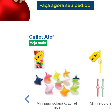
Outlet Atef
Veja mais
last c/div
Mini piao solapa c/20 ref
Mini relogio 
m ursinhos sor
863
8