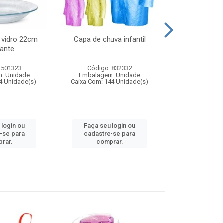
 vidro 22cm
Capa de chuva infantil
Jg prato fun
ante
diam
 501323
Código: 832332
Código:
: Unidade
Embalagem: Unidade
Embalagem
4 Unidade(s)
Caixa Com: 144 Unidade(s)
Caixa Com: 6
 login ou
Faça seu login ou
Faça seu 
-se para
cadastre-se para
cadastre
rar.
comprar.
comp