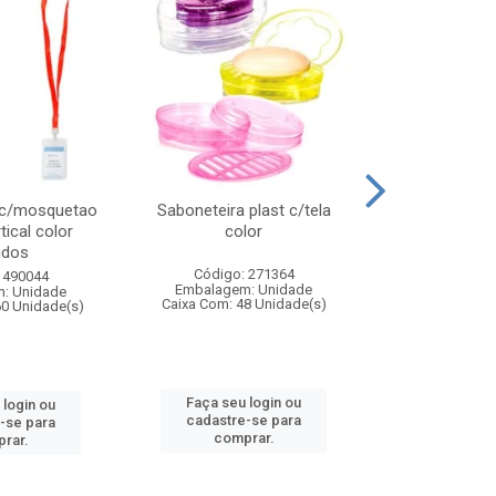
 c/mosquetao
Saboneteira plast c/tela
Prato plas
tical color
color
colo
idos
Código: 271364
Código:
 490044
Embalagem: Unidade
Embalagem
: Unidade
Caixa Com: 48 Unidade(s)
Caixa Com: 4
60 Unidade(s)
Faça seu login ou
Faça seu 
 login ou
cadastre-se para
cadastre
-se para
comprar.
comp
rar.