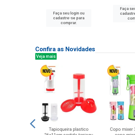
Faça seu
u login ou
Faça seu login ou
cadastr
e-se para
cadastre-se para
com
prar.
comprar.
Confira as Novidades
Veja mais
mesa cer 18cm
Tapioqueira plastico
Copo mixer 