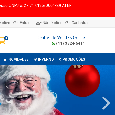
 Nosso CNPJ é: 27.717.135/0001-29 ATEF
|
 cliente? - Entrar
Não é cliente? - Cadastrar
Central de Vendas Online
0
(11) 3324-6411
NOVIDADES
INVERNO
PROMOÇÕES