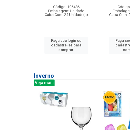
: 275814
Código: 106486
Código
m: Unidade
Embalagem: Unidade
Embalage
240 Unidade(s)
Caixa Com: 24 Unidade(s)
Caixa Com: 
u login ou
Faça seu login ou
Faça seu
e-se para
cadastre-se para
cadastr
prar.
comprar.
com
Inverno
Veja mais