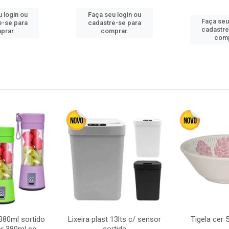
 login ou
Faça seu login ou
Faça seu
e-se para
cadastre-se para
cadastre
prar.
comprar.
comp
380ml sortido
Lixeira plast 13lts c/ sensor
Tigela cer