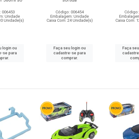
r 380ml so
sortida
: 006453
Código: 006454
Código:
m: Unidade
Embalagem: Unidade
Embalagem
30 Unidade(s)
Caixa Com: 24 Unidade(s)
Caixa Com: 1
 login ou
Faça seu login ou
Faça seu
e-se para
cadastre-se para
cadastre
prar.
comprar.
comp