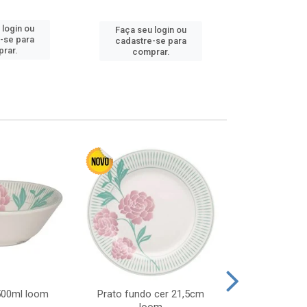
Faça seu 
 login ou
Faça seu login ou
cadastre
-se para
cadastre-se para
comp
rar.
comprar.
 500ml loom
Prato fundo cer 21,5cm
Prato raso c