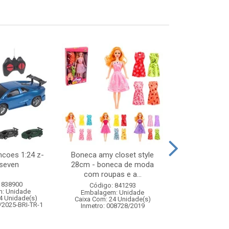
ncoes 1:24 z-
Boneca amy closet style
Portal i
 seven
28cm - boneca de moda
110x225x23
com roupas e a...
 838900
Código:
Código: 841293
: Unidade
Embalagem
Embalagem: Unidade
4 Unidade(s)
Caixa Com: 2
Caixa Com: 24 Unidade(s)
/2025-BRI-TR-1
Inmetro: 008728/2019