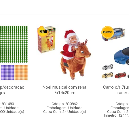
al p/decoracao
Noel musical com rena
Carro c/r 7fu
grs
7x14x20cm
racer
: 831480
Código: 830862
Código:
m: Unidade
Embalagem: Unidade
Embalagem
000 Unidade(s)
Caixa Com: 24 Unidade(s)
Caixa Com: 2
Inmetro: 12444