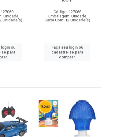
loom
 127060
Código: 127068
Código:
: Unidade
Embalagem: Unidade
Embalagem
2 Unidade(s)
Caixa Com: 12 Unidade(s)
Caixa Com: 1
 login ou
Faça seu login ou
Faça seu 
-se para
cadastre-se para
cadastre
rar.
comprar.
comp