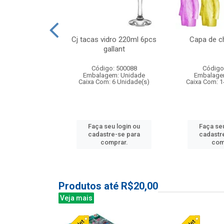
o raso 25,5cm
Cj tacas vidro 220ml 6pcs
Capa de c
e petala
gallant
: 503787
Código: 500088
Código
m: Unidade
Embalagem: Unidade
Embalage
24 Unidade(s)
Caixa Com: 6 Unidade(s)
Caixa Com: 1
u login ou
Faça seu login ou
Faça seu
e-se para
cadastre-se para
cadastr
prar.
comprar.
com
Produtos até R$20,00
Veja mais