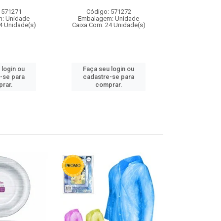
 571271
Código: 571272
Código:
: Unidade
Embalagem: Unidade
Embalagem
4 Unidade(s)
Caixa Com: 24 Unidade(s)
Caixa Com: 4
 login ou
Faça seu login ou
Faça seu 
-se para
cadastre-se para
cadastre
rar.
comprar.
comp