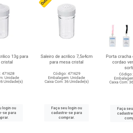
crilico 13g para
Saleiro de acrilico 7,5x4cm
Porta cracha
cristal
para mesa cristal
cordao ver
sort
: 471628
Código: 471629
Código:
m: Unidade
Embalagem: Unidade
Embalagem
36 Unidade(s)
Caixa Com: 36 Unidade(s)
Caixa Com: 3
 login ou
Faça seu login ou
Faça seu
e-se para
cadastre-se para
cadastre
prar.
comprar.
comp