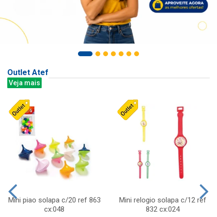
Outlet Atef
Veja mais
Mini piao solapa c/20 ref 863
Mini relogio solapa c/12 ref
cx:048
832 cx:024