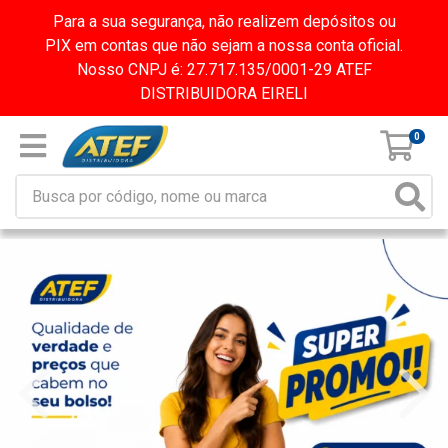
Para a sua segurança, não realizem depósitos ou
PIX em contas que não sejam a nossa conta oficial.
Nosso CNPJ é: 27.717.135/0001-29 ATEF
DISTRIBUIDORA EIRELI
0