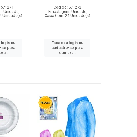
 571271
Código: 571272
Código:
: Unidade
Embalagem: Unidade
Embalagem
4 Unidade(s)
Caixa Com: 24 Unidade(s)
Caixa Com: 4
 login ou
Faça seu login ou
Faça seu 
-se para
cadastre-se para
cadastre
rar.
comprar.
comp