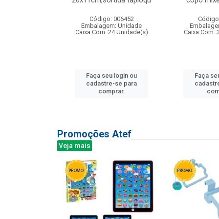
irios
26x11cm,sortida tapioqu
copo mixe
: 135177
Código: 006452
Código
m: Unidade
Embalagem: Unidade
Embalage
12 Unidade(s)
Caixa Com: 24 Unidade(s)
Caixa Com: 
u login ou
Faça seu login ou
Faça seu
e-se para
cadastre-se para
cadastr
prar.
comprar.
com
Promoções Atef
Veja mais