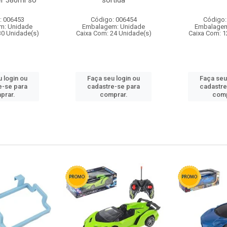
r 380ml so
sortida
: 006453
Código: 006454
Código:
m: Unidade
Embalagem: Unidade
Embalagem
30 Unidade(s)
Caixa Com: 24 Unidade(s)
Caixa Com: 1
 login ou
Faça seu login ou
Faça seu
e-se para
cadastre-se para
cadastre
prar.
comprar.
comp