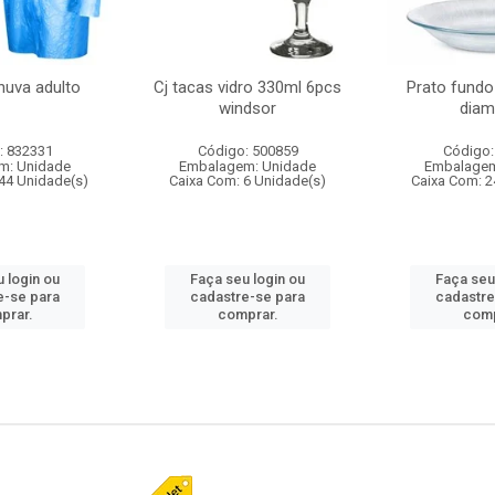
huva adulto
Cj tacas vidro 330ml 6pcs
Prato fundo
windsor
diam
: 832331
Código: 500859
Código:
m: Unidade
Embalagem: Unidade
Embalagem
44 Unidade(s)
Caixa Com: 6 Unidade(s)
Caixa Com: 2
 login ou
Faça seu login ou
Faça seu
e-se para
cadastre-se para
cadastre
prar.
comprar.
comp