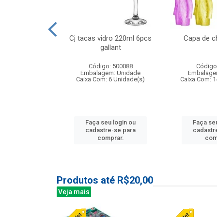
o raso 25,5cm
Cj tacas vidro 220ml 6pcs
Capa de c
e petala
gallant
: 503787
Código: 500088
Código
m: Unidade
Embalagem: Unidade
Embalage
24 Unidade(s)
Caixa Com: 6 Unidade(s)
Caixa Com: 1
u login ou
Faça seu login ou
Faça seu
e-se para
cadastre-se para
cadastr
prar.
comprar.
com
Produtos até R$20,00
Veja mais