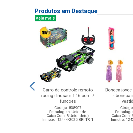
Produtos em Destaque
Veja mais
ca c/luz e som
Carro de controle remoto
Boneca joyce
2cm
racing dinosaur 1:16 com 7
- boneca i
funcoes
vestid
: 841380
Código: 838907
Código
m: Unidade
Embalagem: Unidade
Embalage
48 Unidade(s)
Caixa Com: 8 Unidade(s)
Caixa Com: 
008368/2019
Inmetro: 12444/2025-BRI-TR-1
Inmetro: 124