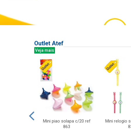
Outlet Atef
Veja mais
last c/div
Mini piao solapa c/20 ref
Mini relogio 
m ursinhos sor
863
8