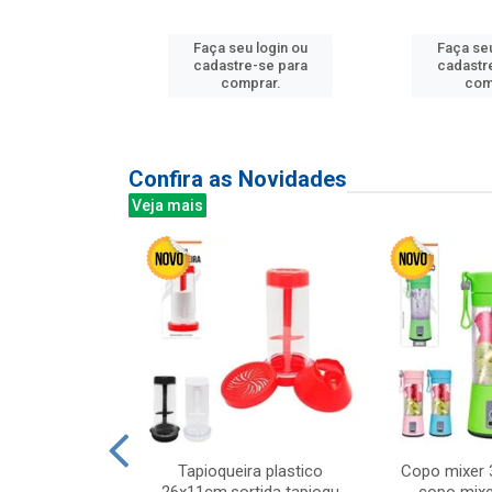
u login ou
Faça seu login ou
Faça seu
e-se para
cadastre-se para
cadastr
prar.
comprar.
com
Confira as Novidades
Veja mais
mesa cer 18cm
Tapioqueira plastico
Copo mixer 