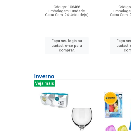
: 275814
Código: 106486
Código
m: Unidade
Embalagem: Unidade
Embalage
240 Unidade(s)
Caixa Com: 24 Unidade(s)
Caixa Com: 
u login ou
Faça seu login ou
Faça seu
e-se para
cadastre-se para
cadastr
prar.
comprar.
com
Inverno
Veja mais