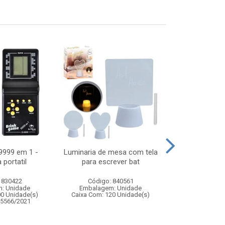
9999 em 1 -
Luminaria de mesa com tela
Espada led
 portatil
para escrever bat
66,
 830422
Código: 840561
Código:
: Unidade
Embalagem: Unidade
Embalagem
00 Unidade(s)
Caixa Com: 120 Unidade(s)
Caixa Com: 4
05566/2021
Inmetro: 0