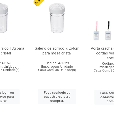
crilico 13g para
Saleiro de acrilico 7,5x4cm
Porta cracha
cristal
para mesa cristal
cordao ver
sort
: 471628
Código: 471629
Código:
m: Unidade
Embalagem: Unidade
Embalagem
36 Unidade(s)
Caixa Com: 36 Unidade(s)
Caixa Com: 3
 login ou
Faça seu login ou
Faça seu
e-se para
cadastre-se para
cadastre
prar.
comprar.
comp