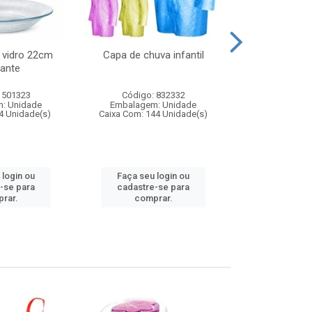
 vidro 22cm
Capa de chuva infantil
Jg prato fun
ante
diam
 501323
Código: 832332
Código:
: Unidade
Embalagem: Unidade
Embalagem
4 Unidade(s)
Caixa Com: 144 Unidade(s)
Caixa Com: 6
 login ou
Faça seu login ou
Faça seu 
-se para
cadastre-se para
cadastre
rar.
comprar.
comp