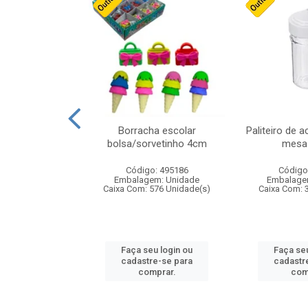
stico n.4 12cm
Borracha escolar
Paliteiro de a
bolsa/sorvetinho 4cm
mesa 
: 940550
Código: 495186
Código
m: Unidade
Embalagem: Unidade
Embalage
24 Unidade(s)
Caixa Com: 576 Unidade(s)
Caixa Com: 
u login ou
Faça seu login ou
Faça seu
e-se para
cadastre-se para
cadastr
prar.
comprar.
com