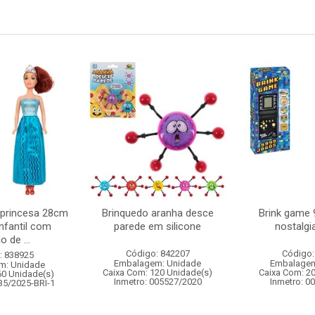
 princesa 28cm
Brinquedo aranha desce
Brink game 
nfantil com
parede em silicone
nostalgia
o de ...
Código: 842207
Código:
: 838925
Embalagem: Unidade
Embalagem
m: Unidade
Caixa Com: 120 Unidade(s)
Caixa Com: 2
60 Unidade(s)
Inmetro: 005527/2020
Inmetro: 0
35/2025-BRI-1