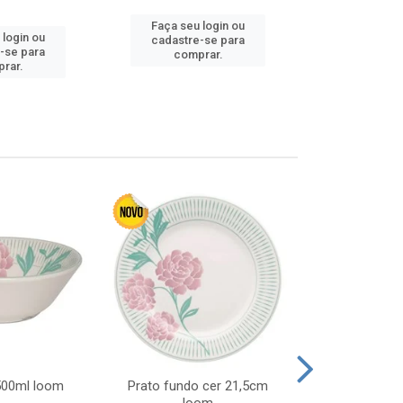
Faça seu login ou
 login ou
Faça seu 
cadastre-se para
-se para
cadastre
comprar.
rar.
comp
 500ml loom
Prato fundo cer 21,5cm
Prato raso c