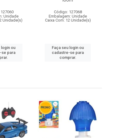
loom
 127060
Código: 127068
Código:
: Unidade
Embalagem: Unidade
Embalagem
2 Unidade(s)
Caixa Com: 12 Unidade(s)
Caixa Com: 1
 login ou
Faça seu login ou
Faça seu 
-se para
cadastre-se para
cadastre
rar.
comprar.
comp