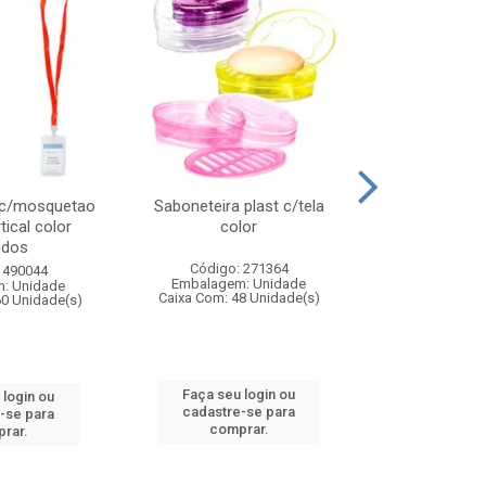
 c/mosquetao
Saboneteira plast c/tela
Prato plas
tical color
color
colo
idos
Código: 271364
Código:
 490044
Embalagem: Unidade
Embalagem
: Unidade
Caixa Com: 48 Unidade(s)
Caixa Com: 4
60 Unidade(s)
Faça seu login ou
Faça seu 
 login ou
cadastre-se para
cadastre
-se para
comprar.
comp
rar.