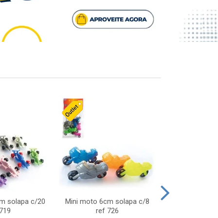
cm solapa c/20
Mini moto 6cm solapa c/8
Giro helice so
 719
ref 726
75