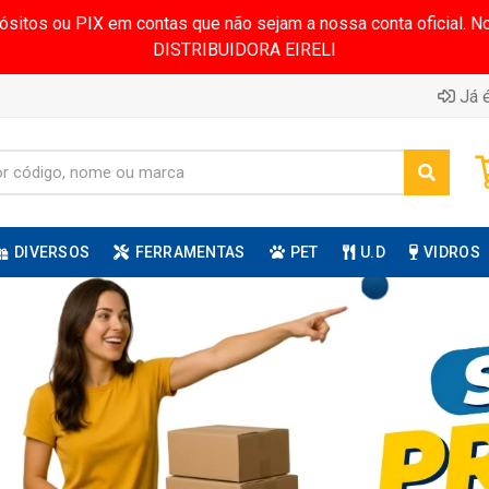
pósitos ou PIX em contas que não sejam a nossa conta oficial.
DISTRIBUIDORA EIRELI
Já é
DIVERSOS
FERRAMENTAS
PET
U.D
VIDROS