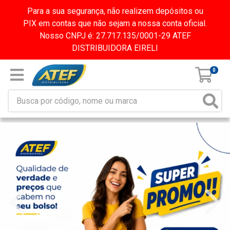
Para a sua segurança, não realizem depósitos ou
PIX em contas que não sejam a nossa conta oficial.
Nosso CNPJ é: 27.717.135/0001-29 ATEF
DISTRIBUIDORA EIRELI
0