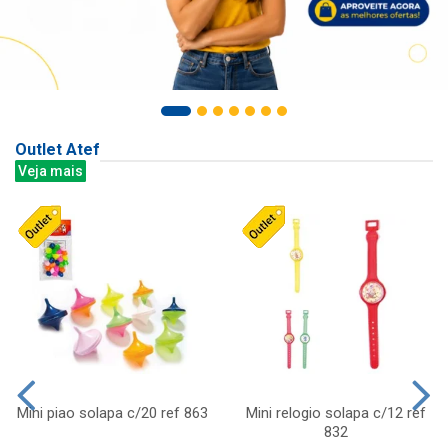
Outlet Atef
Veja mais
Mini piao solapa c/20 ref 863
Mini relogio solapa c/12 ref
832