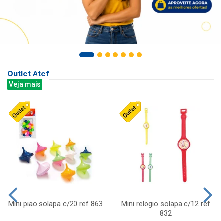
Outlet Atef
Veja mais
Mini piao solapa c/20 ref 863
Mini relogio solapa c/12 ref
832