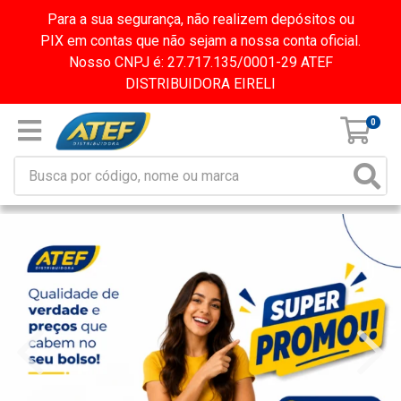
Para a sua segurança, não realizem depósitos ou
PIX em contas que não sejam a nossa conta oficial.
Nosso CNPJ é: 27.717.135/0001-29 ATEF
DISTRIBUIDORA EIRELI
0