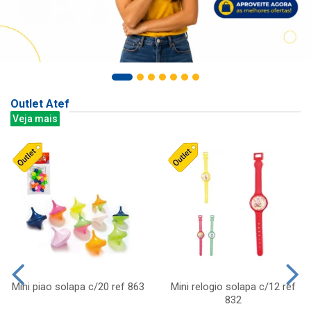
Outlet Atef
Veja mais
Mini piao solapa c/20 ref 863
Mini relogio solapa c/12 ref
832