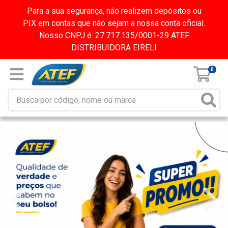
Para a sua segurança, não realizem depósitos ou
PIX em contas que não sejam a nossa conta oficial.
Nosso CNPJ é: 27.717.135/0001-29 ATEF
DISTRIBUIDORA EIRELI
0