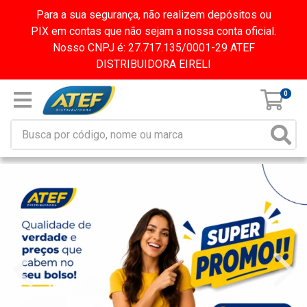
Para a sua segurança, não realizem depósitos ou
PIX em contas que não sejam a nossa conta oficial.
Nosso CNPJ é: 27.717.135/0001-29 ATEF
DISTRIBUIDORA EIRELI
0