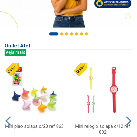
Outlet Atef
Veja mais
Mini piao solapa c/20 ref 863
Mini relogio solapa c/12 ref
832