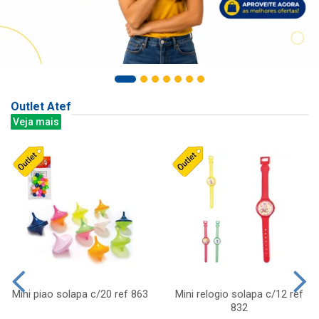
Outlet Atef
Veja mais
Mini piao solapa c/20 ref 863
Mini relogio solapa c/12 ref
832