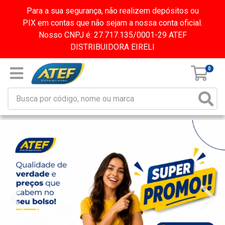
Para a sua segurança, não realizem depósitos ou
PIX em contas que não sejam a nossa conta oficial.
Nosso CNPJ é: 27.717.135/0001-29 ATEF
DISTRIBUIDORA EIRELI
0