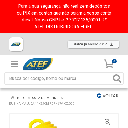
Para a sua segurança, não realizem depósitos
ou PIX em contas que não sejam a nossa conta
oficial. Nosso CNPJ é: 27.717.135/0001-29
ATEF DISTRIBUIDORA EIRELI
Baixe já nosso APP
0
VOLTAR
INÍCIO
COPA DO MUNDO
BUZINA MALUCA 11X29CM REF 467A CX:060