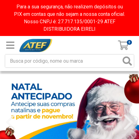
Para a sua segurança, não realizem depósitos ou
PIX em contas que não sejam a nossa conta oficial.
Nosso CNPJ é: 27.717.135/0001-29 ATEF
DISTRIBUIDORA EIRELI
0