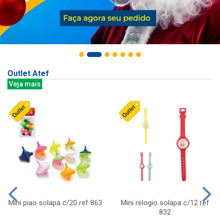
Outlet Atef
Veja mais
Mini piao solapa c/20 ref 863
Mini relogio solapa c/12 ref
832