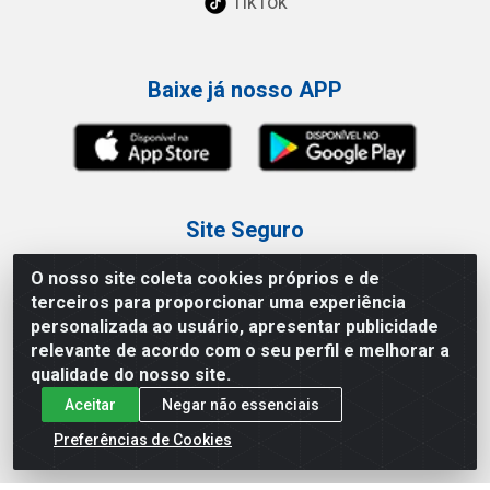
TikTok
Baixe já nosso APP
Site Seguro
O nosso site coleta cookies próprios e de
terceiros para proporcionar uma experiência
personalizada ao usuário, apresentar publicidade
relevante de acordo com o seu perfil e melhorar a
Loja / Showroom
qualidade do nosso site.
Aceitar
Negar não essenciais
Tel.: (11) 3227-0546
Av Vautier, 587/597 - Pari - São Paulo/SP
Preferências de Cookies