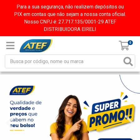
Para a sua segurança, não realizem depósitos ou
PIX em contas que não sejam a nossa conta oficial.
Nosso CNPJ é: 27.717.135/0001-29 ATEF
DISTRIBUIDORA EIRELI
0