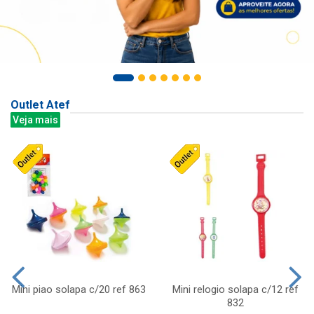
Outlet Atef
Veja mais
Mini piao solapa c/20 ref 863
Mini relogio solapa c/12 ref
832