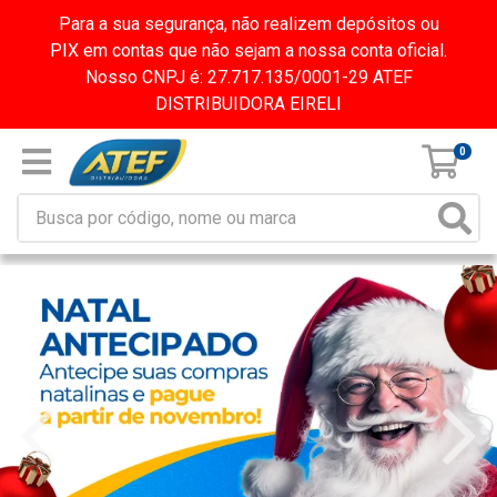
Para a sua segurança, não realizem depósitos ou
PIX em contas que não sejam a nossa conta oficial.
Nosso CNPJ é: 27.717.135/0001-29 ATEF
DISTRIBUIDORA EIRELI
0