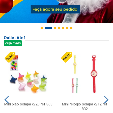
Outlet Atef
Veja mais
Mini piao solapa c/20 ref 863
Mini relogio solapa c/12 ref
832