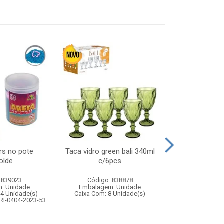
rs no pote
Taca vidro green bali 340ml
Jogo das 
olde
c/6pcs
tempor
 839023
Código: 838878
Código:
: Unidade
Embalagem: Unidade
Embalagem
44 Unidade(s)
Caixa Com: 8 Unidade(s)
Caixa Com: 2
RI-0404-2023-53
Inmetro: ABCP-B