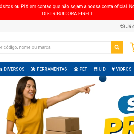
pósitos ou PIX em contas que não sejam a nossa conta oficial.
DISTRIBUIDORA EIRELI
Já é
DIVERSOS
FERRAMENTAS
PET
U.D
VIDROS