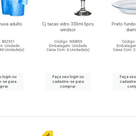
huva adulto
Cj tacas vidro 330ml 6pcs
Prato fundo
windsor
diam
: 832331
Código: 500859
Código:
m: Unidade
Embalagem: Unidade
Embalagem
44 Unidade(s)
Caixa Com: 6 Unidade(s)
Caixa Com: 2
 login ou
Faça seu login ou
Faça seu
e-se para
cadastre-se para
cadastre
prar.
comprar.
comp