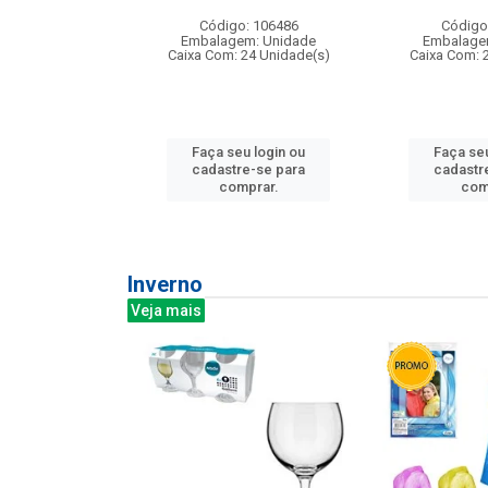
: 275814
Código: 106486
Código
m: Unidade
Embalagem: Unidade
Embalage
240 Unidade(s)
Caixa Com: 24 Unidade(s)
Caixa Com: 
u login ou
Faça seu login ou
Faça seu
e-se para
cadastre-se para
cadastr
prar.
comprar.
com
Inverno
Veja mais