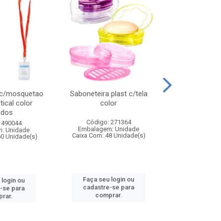
 c/mosquetao
Saboneteira plast c/tela
Prato plas
tical color
color
colo
idos
Código: 271364
Código:
 490044
Embalagem: Unidade
Embalagem
: Unidade
Caixa Com: 48 Unidade(s)
Caixa Com: 4
60 Unidade(s)
Faça seu login ou
Faça seu 
 login ou
cadastre-se para
cadastre
-se para
comprar.
comp
rar.