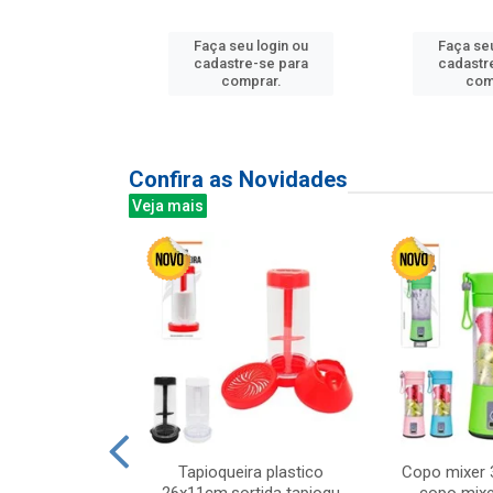
u login ou
Faça seu login ou
Faça seu
e-se para
cadastre-se para
cadastr
prar.
comprar.
com
Confira as Novidades
Veja mais
mesa cer 18cm
Tapioqueira plastico
Copo mixer 