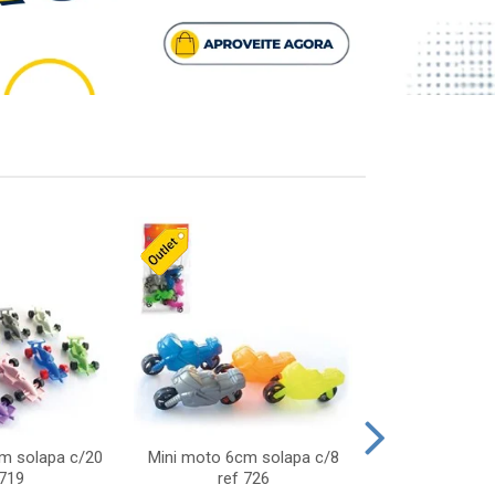
cm solapa c/20
Mini moto 6cm solapa c/8
Giro helice so
 719
ref 726
75