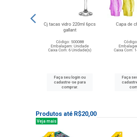
o raso 25,5cm
Cj tacas vidro 220ml 6pcs
Capa de c
e petala
gallant
: 503787
Código: 500088
Código
m: Unidade
Embalagem: Unidade
Embalage
24 Unidade(s)
Caixa Com: 6 Unidade(s)
Caixa Com: 1
u login ou
Faça seu login ou
Faça seu
e-se para
cadastre-se para
cadastr
prar.
comprar.
com
Produtos até R$20,00
Veja mais