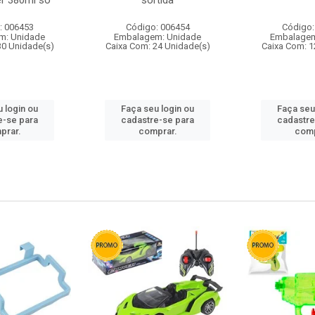
r 380ml so
sortida
: 006453
Código: 006454
Código:
m: Unidade
Embalagem: Unidade
Embalagem
30 Unidade(s)
Caixa Com: 24 Unidade(s)
Caixa Com: 1
 login ou
Faça seu login ou
Faça seu
e-se para
cadastre-se para
cadastre
prar.
comprar.
comp