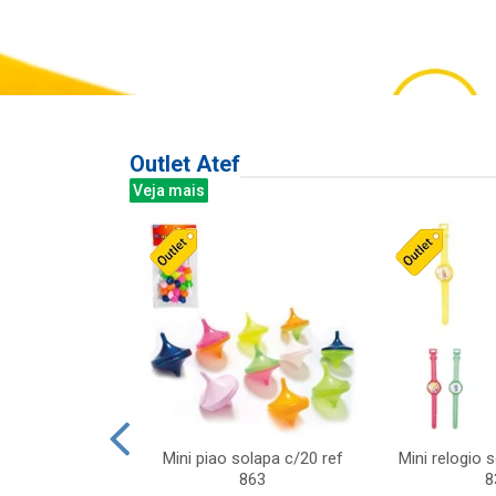
Outlet Atef
Veja mais
last c/div
Mini piao solapa c/20 ref
Mini relogio 
m ursinhos sor
863
8