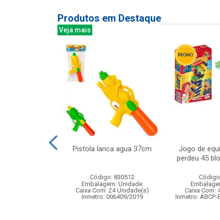
Produtos em Destaque
Veja mais
luca sort
Pistola lanca agua 37cm
Jogo de equi
ada ref 02
perdeu 45 bl
: 230104
Código: 830512
Código
m: Unidade
Embalagem: Unidade
Embalage
280 Unidade(s)
Caixa Com: 24 Unidade(s)
Caixa Com: 
003272/2018
Inmetro: 006409/2019
Inmetro: ABCP-