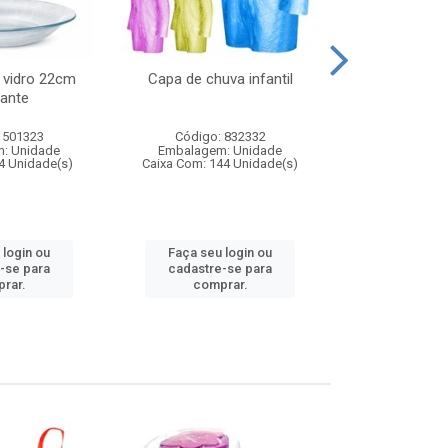
 vidro 22cm
Capa de chuva infantil
Jg prato fun
ante
diam
 501323
Código: 832332
Código:
: Unidade
Embalagem: Unidade
Embalagem
4 Unidade(s)
Caixa Com: 144 Unidade(s)
Caixa Com: 6
 login ou
Faça seu login ou
Faça seu 
-se para
cadastre-se para
cadastre
rar.
comprar.
comp