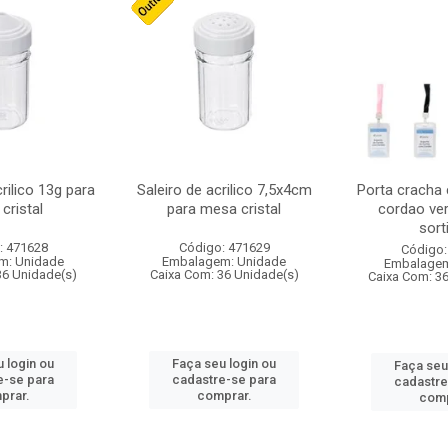
crilico 13g para
Saleiro de acrilico 7,5x4cm
Porta cracha
cristal
para mesa cristal
cordao ver
sort
: 471628
Código: 471629
Código:
m: Unidade
Embalagem: Unidade
Embalagem
36 Unidade(s)
Caixa Com: 36 Unidade(s)
Caixa Com: 3
 login ou
Faça seu login ou
Faça seu
e-se para
cadastre-se para
cadastre
prar.
comprar.
comp