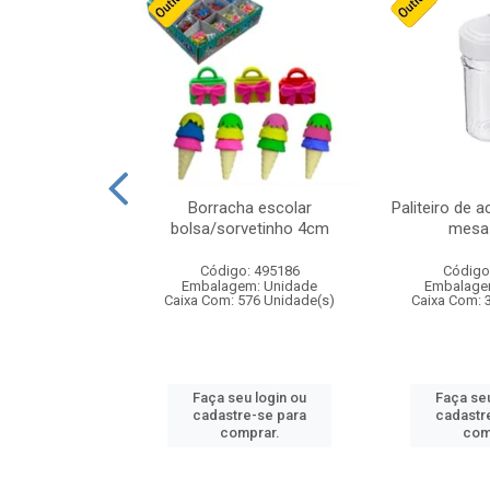
cores sortidas
Borracha escolar
Paliteiro de a
ref 130s
bolsa/sorvetinho 4cm
mesa 
: 826147
Código: 495186
Código
m: Unidade
Embalagem: Unidade
Embalage
160 Unidade(s)
Caixa Com: 576 Unidade(s)
Caixa Com: 
u login ou
Faça seu login ou
Faça seu
e-se para
cadastre-se para
cadastr
prar.
comprar.
com