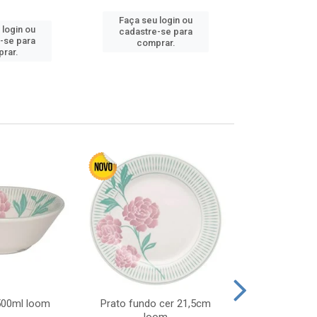
Faça seu login ou
 login ou
Faça seu 
cadastre-se para
-se para
cadastre
comprar.
rar.
comp
 500ml loom
Prato fundo cer 21,5cm
Prato raso c