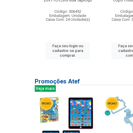
irios
26x11cm,sortida tapioqu
copo mixe
: 135177
Código: 006452
Código
m: Unidade
Embalagem: Unidade
Embalage
12 Unidade(s)
Caixa Com: 24 Unidade(s)
Caixa Com: 
u login ou
Faça seu login ou
Faça seu
e-se para
cadastre-se para
cadastr
prar.
comprar.
com
Promoções Atef
Veja mais