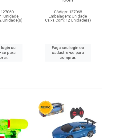
loom
 127060
Código: 127068
Código:
: Unidade
Embalagem: Unidade
Embalagem
2 Unidade(s)
Caixa Com: 12 Unidade(s)
Caixa Com: 1
 login ou
Faça seu login ou
Faça seu 
-se para
cadastre-se para
cadastre
rar.
comprar.
comp