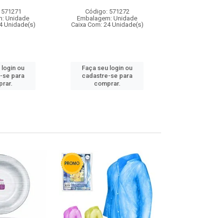
 571271
Código: 571272
Código:
: Unidade
Embalagem: Unidade
Embalagem
4 Unidade(s)
Caixa Com: 24 Unidade(s)
Caixa Com: 4
 login ou
Faça seu login ou
Faça seu 
-se para
cadastre-se para
cadastre
rar.
comprar.
comp