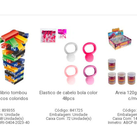
librio tombou
Elastico de cabelo bola color
Areia 120g
ocos coloridos
48pcs
c/m
: 839355
Código: 841725
Código:
m: Unidade
Embalagem: Unidade
Embalagem
48 Unidade(s)
Caixa Com: 72 Unidade(s)
Caixa Com: 1
BRI-0404-2023-40
Inmetro: ABCP-B