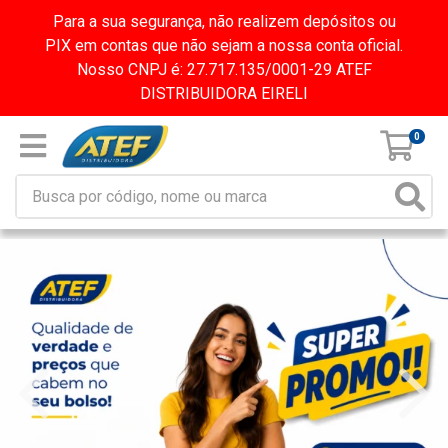
Para a sua segurança, não realizem depósitos ou
PIX em contas que não sejam a nossa conta oficial.
Nosso CNPJ é: 27.717.135/0001-29 ATEF
DISTRIBUIDORA EIRELI
0