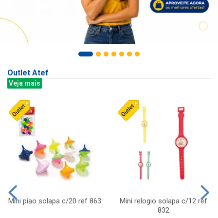
Outlet Atef
Veja mais
Mini piao solapa c/20 ref 863
Mini relogio solapa c/12 ref
832