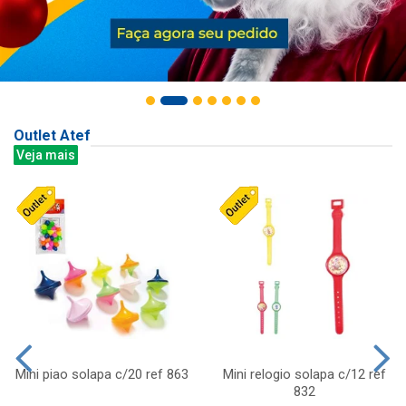
Outlet Atef
Veja mais
Mini piao solapa c/20 ref 863
Mini relogio solapa c/12 ref
832