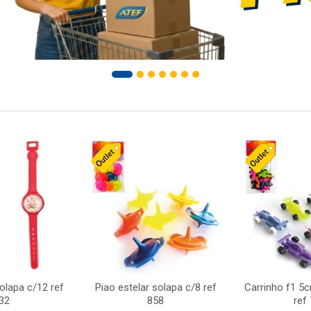
solapa c/12 ref
Piao estelar solapa c/8 ref
Carrinho f1 5
32
858
ref