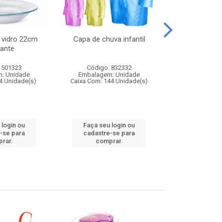
 vidro 22cm
Capa de chuva infantil
Jg prato fun
ante
diam
 501323
Código: 832332
Código:
: Unidade
Embalagem: Unidade
Embalagem
4 Unidade(s)
Caixa Com: 144 Unidade(s)
Caixa Com: 6
 login ou
Faça seu login ou
Faça seu 
-se para
cadastre-se para
cadastre
rar.
comprar.
comp