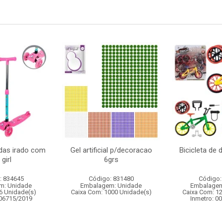
odas irado com
Gel artificial p/decoracao
Bicicleta de
 girl
6grs
: 834645
Código: 831480
Código:
m: Unidade
Embalagem: Unidade
Embalagem
6 Unidade(s)
Caixa Com: 1000 Unidade(s)
Caixa Com: 1
006715/2019
Inmetro: 0