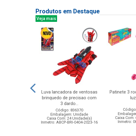
Produtos em Destaque
Veja mais
o de controle
Luva lancadora de ventosas
Patinete 3 r
e car, escala
brinquedo de precisao com
luz
com b...
3 dardo...
Código
: 838919
Código: 836370
Embalage
m: Unidade
Embalagem: Unidade
Caixa Com: 
 4 Unidade(s)
Caixa Com: 24 Unidade(s)
Inmetro: 
4/2025-BRI-TR-1
Inmetro: ABCP-BRI-0404-2023-16