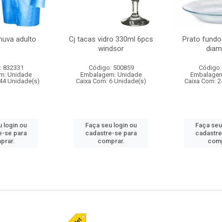
huva adulto
Cj tacas vidro 330ml 6pcs
Prato fundo
windsor
diam
: 832331
Código: 500859
Código:
m: Unidade
Embalagem: Unidade
Embalagem
44 Unidade(s)
Caixa Com: 6 Unidade(s)
Caixa Com: 2
 login ou
Faça seu login ou
Faça seu
e-se para
cadastre-se para
cadastre
prar.
comprar.
comp