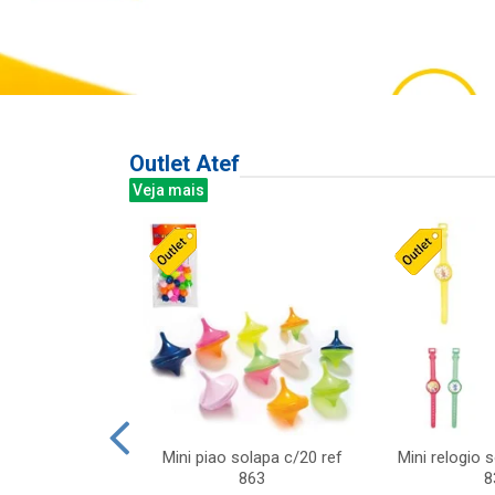
Outlet Atef
Veja mais
last c/div
Mini piao solapa c/20 ref
Mini relogio 
m ursinhos sor
863
8