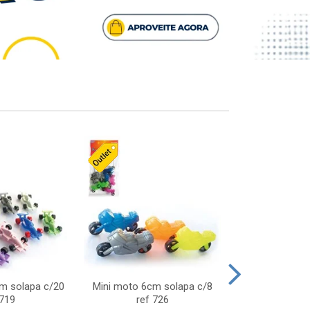
cm solapa c/20
Mini moto 6cm solapa c/8
Giro helice so
 719
ref 726
75