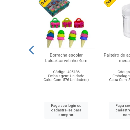
cores sortidas
Borracha escolar
Paliteiro de a
ref 130s
bolsa/sorvetinho 4cm
mesa 
: 826147
Código: 495186
Código
m: Unidade
Embalagem: Unidade
Embalage
160 Unidade(s)
Caixa Com: 576 Unidade(s)
Caixa Com: 
u login ou
Faça seu login ou
Faça seu
e-se para
cadastre-se para
cadastr
prar.
comprar.
com