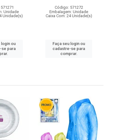
 571271
Código: 571272
Código:
: Unidade
Embalagem: Unidade
Embalagem
4 Unidade(s)
Caixa Com: 24 Unidade(s)
Caixa Com: 4
 login ou
Faça seu login ou
Faça seu 
-se para
cadastre-se para
cadastre
rar.
comprar.
comp