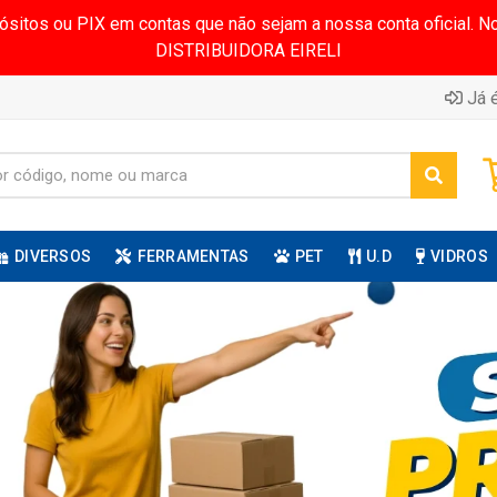
pósitos ou PIX em contas que não sejam a nossa conta oficial.
DISTRIBUIDORA EIRELI
Já é
DIVERSOS
FERRAMENTAS
PET
U.D
VIDROS