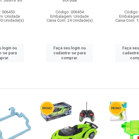
r 380ml so
sortida
: 006453
Código: 006454
Código:
m: Unidade
Embalagem: Unidade
Embalagem
30 Unidade(s)
Caixa Com: 24 Unidade(s)
Caixa Com: 1
 login ou
Faça seu login ou
Faça seu
e-se para
cadastre-se para
cadastre
prar.
comprar.
comp