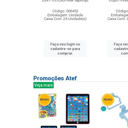
irios
26x11cm,sortida tapioqu
copo mixe
: 135177
Código: 006452
Código
m: Unidade
Embalagem: Unidade
Embalage
12 Unidade(s)
Caixa Com: 24 Unidade(s)
Caixa Com: 
u login ou
Faça seu login ou
Faça seu
e-se para
cadastre-se para
cadastr
prar.
comprar.
com
Promoções Atef
Veja mais