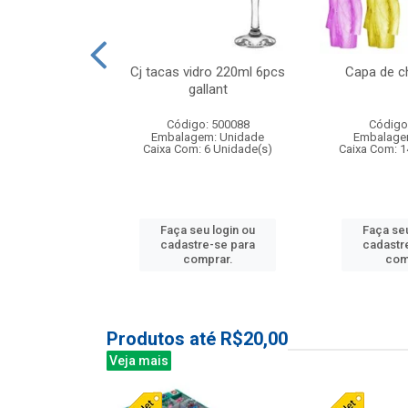
o raso 25,5cm
Cj tacas vidro 220ml 6pcs
Capa de c
e petala
gallant
: 503787
Código: 500088
Código
m: Unidade
Embalagem: Unidade
Embalage
24 Unidade(s)
Caixa Com: 6 Unidade(s)
Caixa Com: 1
u login ou
Faça seu login ou
Faça seu
e-se para
cadastre-se para
cadastr
prar.
comprar.
com
Produtos até R$20,00
Veja mais