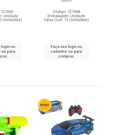
loom
 127060
Código: 127068
Código:
: Unidade
Embalagem: Unidade
Embalagem
2 Unidade(s)
Caixa Com: 12 Unidade(s)
Caixa Com: 1
 login ou
Faça seu login ou
Faça seu 
-se para
cadastre-se para
cadastre
rar.
comprar.
comp