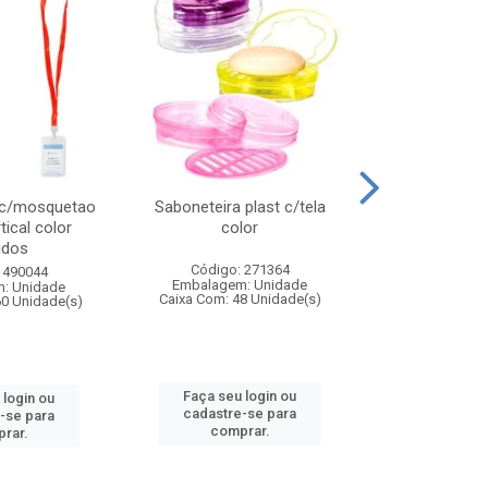
 c/mosquetao
Saboneteira plast c/tela
Prato plas
tical color
color
colo
idos
Código: 271364
Código:
 490044
Embalagem: Unidade
Embalagem
: Unidade
Caixa Com: 48 Unidade(s)
Caixa Com: 4
60 Unidade(s)
Faça seu login ou
Faça seu 
 login ou
cadastre-se para
cadastre
-se para
comprar.
comp
rar.