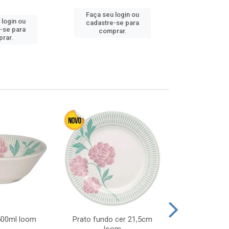
Faça seu login ou
 login ou
Faça seu 
cadastre-se para
-se para
cadastre
comprar.
rar.
comp
 500ml loom
Prato fundo cer 21,5cm
Prato raso c