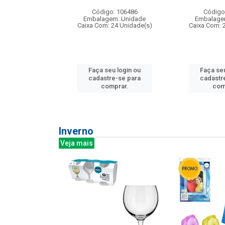
: 275814
Código: 106486
Código
m: Unidade
Embalagem: Unidade
Embalage
240 Unidade(s)
Caixa Com: 24 Unidade(s)
Caixa Com: 
u login ou
Faça seu login ou
Faça seu
e-se para
cadastre-se para
cadastr
prar.
comprar.
com
Inverno
Veja mais