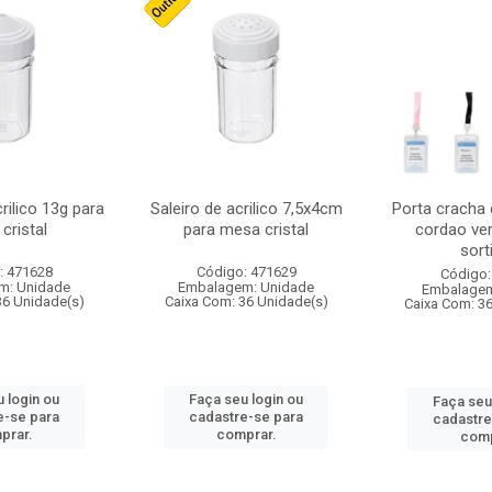
crilico 13g para
Saleiro de acrilico 7,5x4cm
Porta cracha
cristal
para mesa cristal
cordao ver
sort
: 471628
Código: 471629
Código:
m: Unidade
Embalagem: Unidade
Embalagem
36 Unidade(s)
Caixa Com: 36 Unidade(s)
Caixa Com: 3
 login ou
Faça seu login ou
Faça seu
e-se para
cadastre-se para
cadastre
prar.
comprar.
comp