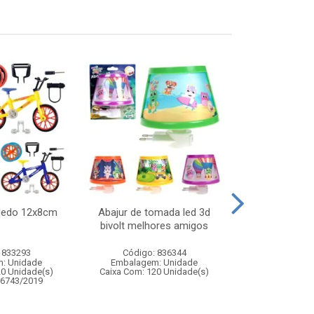
 dedo 12x8cm
Abajur de tomada led 3d
Boneca amy se
bivolt melhores amigos
- brinquedo
sereia p
 833293
Código: 836344
Código:
: Unidade
Embalagem: Unidade
Embalagem
20 Unidade(s)
Caixa Com: 120 Unidade(s)
Caixa Com: 4
06743/2019
Inmetro: 0