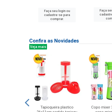
Faça seu
u login ou
Faça seu login ou
cadastr
e-se para
cadastre-se para
com
prar.
comprar.
Confira as Novidades
Veja mais
mesa cer 18cm
Tapioqueira plastico
Copo mixer 