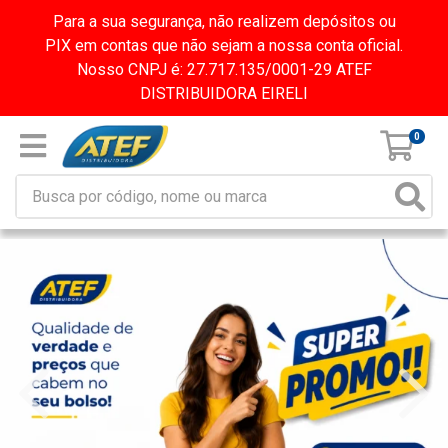
Para a sua segurança, não realizem depósitos ou
PIX em contas que não sejam a nossa conta oficial.
Nosso CNPJ é: 27.717.135/0001-29 ATEF
DISTRIBUIDORA EIRELI
0