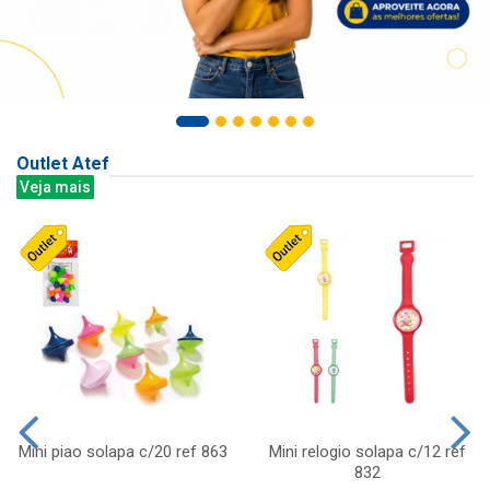
Outlet Atef
Veja mais
Mini piao solapa c/20 ref 863
Mini relogio solapa c/12 ref
832