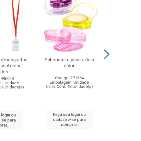
 c/mosquetao
Saboneteira plast c/tela
Prato plas
tical color
color
colo
idos
Código: 271364
Código:
 490044
Embalagem: Unidade
Embalagem
: Unidade
Caixa Com: 48 Unidade(s)
Caixa Com: 4
60 Unidade(s)
Faça seu login ou
Faça seu 
 login ou
cadastre-se para
cadastre
-se para
comprar.
comp
rar.