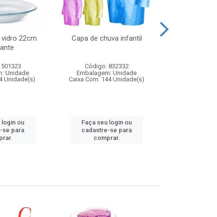
 vidro 22cm
Capa de chuva infantil
Jg prato fun
ante
diam
 501323
Código: 832332
Código:
: Unidade
Embalagem: Unidade
Embalagem
4 Unidade(s)
Caixa Com: 144 Unidade(s)
Caixa Com: 6
 login ou
Faça seu login ou
Faça seu 
-se para
cadastre-se para
cadastre
rar.
comprar.
comp