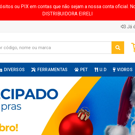
pósitos ou PIX em contas que não sejam a nossa conta oficial.
DISTRIBUIDORA EIRELI
Já é
DIVERSOS
FERRAMENTAS
PET
U.D
VIDROS