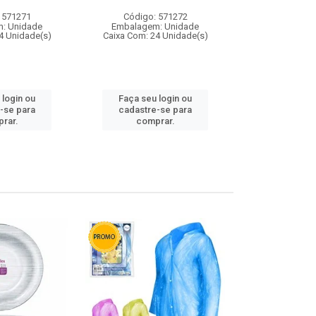
 571271
Código: 571272
Código:
: Unidade
Embalagem: Unidade
Embalagem
4 Unidade(s)
Caixa Com: 24 Unidade(s)
Caixa Com: 4
 login ou
Faça seu login ou
Faça seu 
-se para
cadastre-se para
cadastre
rar.
comprar.
comp