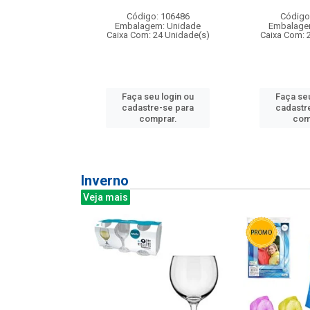
: 275814
Código: 106486
Código
m: Unidade
Embalagem: Unidade
Embalage
240 Unidade(s)
Caixa Com: 24 Unidade(s)
Caixa Com: 
u login ou
Faça seu login ou
Faça seu
e-se para
cadastre-se para
cadastr
prar.
comprar.
com
Inverno
Veja mais