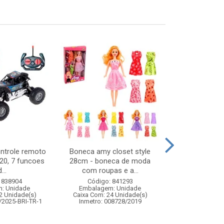
ontrole remoto
Boneca amy closet style
Noel musica
:20, 7 funcoes
28cm - boneca de moda
19,5x
...
com roupas e a...
Código:
 838904
Código: 841293
Embalagem
: Unidade
Embalagem: Unidade
Caixa Com: 3
2 Unidade(s)
Caixa Com: 24 Unidade(s)
/2025-BRI-TR-1
Inmetro: 008728/2019