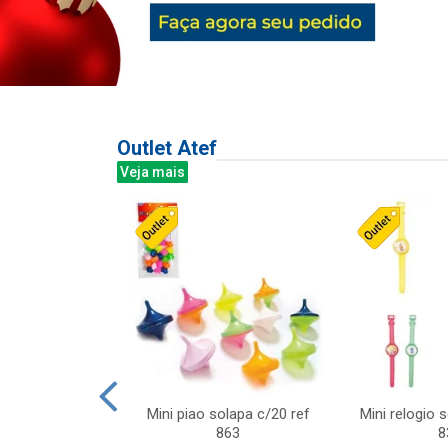
Outlet Atef
Veja mais
last c/div
Mini piao solapa c/20 ref
Mini relogio 
m ursinhos sor
863
8