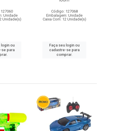
loom
 127060
Código: 127068
Código:
: Unidade
Embalagem: Unidade
Embalagem
2 Unidade(s)
Caixa Com: 12 Unidade(s)
Caixa Com: 1
 login ou
Faça seu login ou
Faça seu 
-se para
cadastre-se para
cadastre
rar.
comprar.
comp