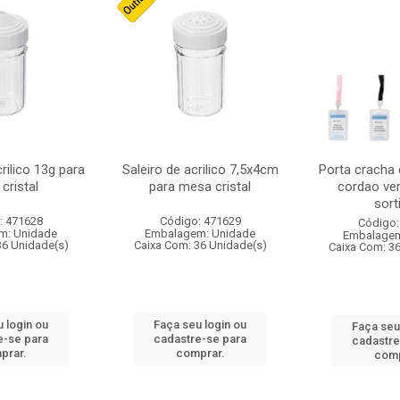
crilico 13g para
Saleiro de acrilico 7,5x4cm
Porta cracha
cristal
para mesa cristal
cordao ver
sort
: 471628
Código: 471629
Código:
m: Unidade
Embalagem: Unidade
Embalagem
36 Unidade(s)
Caixa Com: 36 Unidade(s)
Caixa Com: 3
 login ou
Faça seu login ou
Faça seu
e-se para
cadastre-se para
cadastre
prar.
comprar.
comp