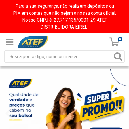
Para a sua segurança, não realizem depósitos ou
PIX em contas que não sejam a nossa conta oficial.
Nosso CNPJ é: 27.717.135/0001-29 ATEF
DISTRIBUIDORA EIRELI
0