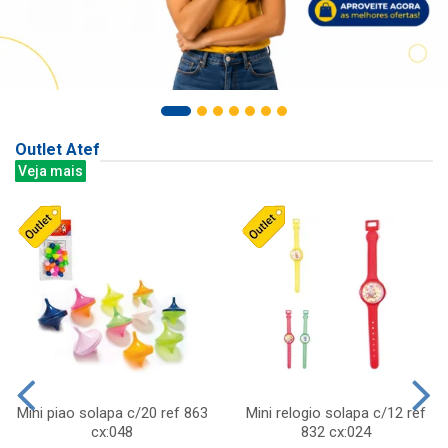
Outlet Atef
Veja mais
Mini piao solapa c/20 ref 863
Mini relogio solapa c/12 ref
cx:048
832 cx:024