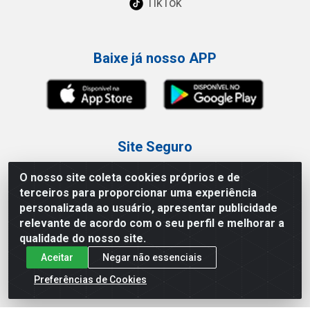
TikTok
Baixe já nosso APP
Site Seguro
O nosso site coleta cookies próprios e de
terceiros para proporcionar uma experiência
personalizada ao usuário, apresentar publicidade
relevante de acordo com o seu perfil e melhorar a
Loja / Showroom
qualidade do nosso site.
Aceitar
Negar não essenciais
Tel.: (11) 3227-0546
Av Vautier, 587/597 - Pari - São Paulo/SP
Preferências de Cookies