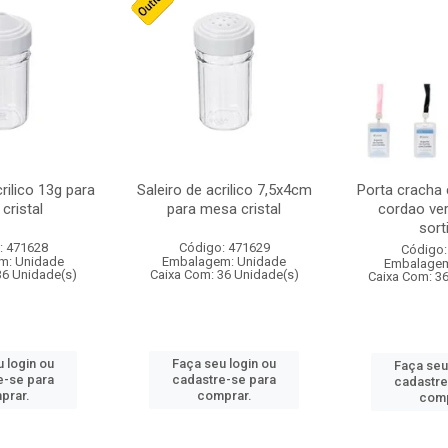
crilico 13g para
Saleiro de acrilico 7,5x4cm
Porta cracha
cristal
para mesa cristal
cordao ver
sort
: 471628
Código: 471629
Código:
m: Unidade
Embalagem: Unidade
Embalagem
36 Unidade(s)
Caixa Com: 36 Unidade(s)
Caixa Com: 3
 login ou
Faça seu login ou
Faça seu
e-se para
cadastre-se para
cadastre
prar.
comprar.
comp