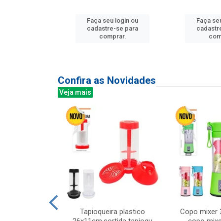
u login ou
Faça seu login ou
Faça seu
e-se para
cadastre-se para
cadastr
prar.
comprar.
com
Confira as Novidades
Veja mais
mesa cer 18cm
Tapioqueira plastico
Copo mixer 