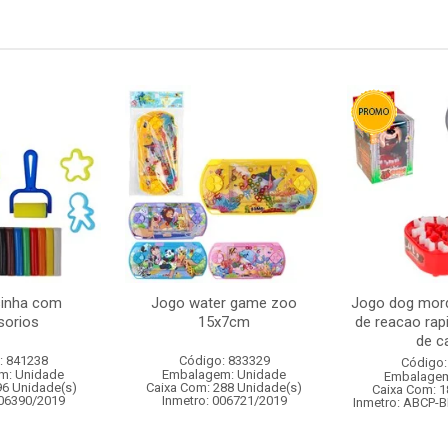
sinha com
Jogo water game zoo
Jogo dog mord
sorios
15x7cm
de reacao ra
de ca
: 841238
Código: 833329
Código:
m: Unidade
Embalagem: Unidade
Embalagem
96 Unidade(s)
Caixa Com: 288 Unidade(s)
Caixa Com: 1
006390/2019
Inmetro: 006721/2019
Inmetro: ABCP-B