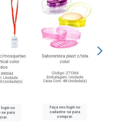
 c/mosquetao
Saboneteira plast c/tela
Prato plas
tical color
color
colo
idos
Código: 271364
Código:
 490044
Embalagem: Unidade
Embalagem
: Unidade
Caixa Com: 48 Unidade(s)
Caixa Com: 4
60 Unidade(s)
Faça seu login ou
Faça seu 
 login ou
cadastre-se para
cadastre
-se para
comprar.
comp
rar.