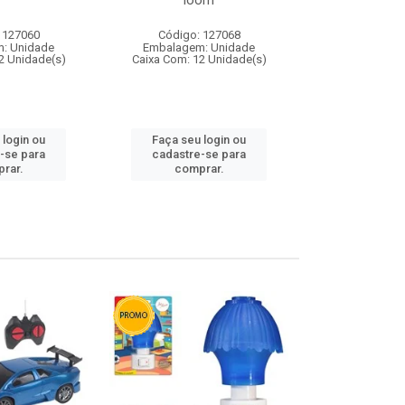
loom
 127060
Código: 127068
Código:
: Unidade
Embalagem: Unidade
Embalagem
2 Unidade(s)
Caixa Com: 12 Unidade(s)
Caixa Com: 1
 login ou
Faça seu login ou
Faça seu 
-se para
cadastre-se para
cadastre
rar.
comprar.
comp