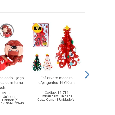
e dedo - jogo
Enf arvore madeira
Caneca porc 2
pida com tema
c/pingentes 16x10cm
cai
ch...
Código: 841731
Código:
 839356
Embalagem: Unidade
Embalagem
: Unidade
Caixa Com: 48 Unidade(s)
Caixa Com: 2
8 Unidade(s)
RI-0404-2023-40