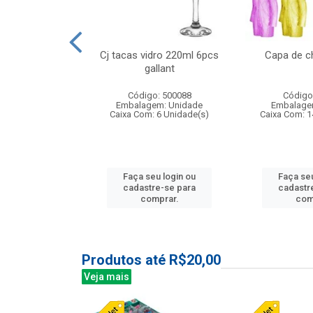
o raso 25,5cm
Cj tacas vidro 220ml 6pcs
Capa de c
e petala
gallant
: 503787
Código: 500088
Código
m: Unidade
Embalagem: Unidade
Embalage
24 Unidade(s)
Caixa Com: 6 Unidade(s)
Caixa Com: 1
u login ou
Faça seu login ou
Faça seu
e-se para
cadastre-se para
cadastr
prar.
comprar.
com
Produtos até R$20,00
Veja mais