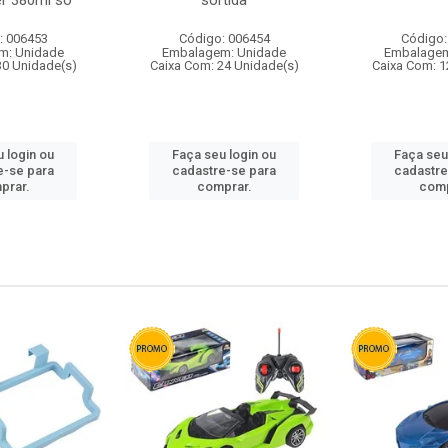
r 380ml so
sortida
: 006453
Código: 006454
Código:
m: Unidade
Embalagem: Unidade
Embalagem
30 Unidade(s)
Caixa Com: 24 Unidade(s)
Caixa Com: 1
 login ou
Faça seu login ou
Faça seu
e-se para
cadastre-se para
cadastre
prar.
comprar.
comp