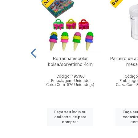
stico n.4 12cm
Borracha escolar
Paliteiro de a
bolsa/sorvetinho 4cm
mesa 
: 940550
Código: 495186
Código
m: Unidade
Embalagem: Unidade
Embalage
24 Unidade(s)
Caixa Com: 576 Unidade(s)
Caixa Com: 
u login ou
Faça seu login ou
Faça seu
e-se para
cadastre-se para
cadastr
prar.
comprar.
com