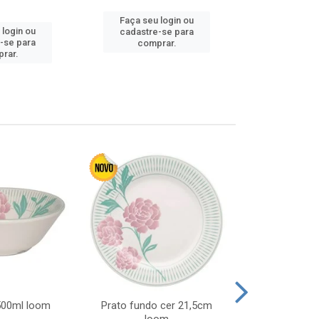
Faça seu login ou
Faça seu 
 login ou
cadastre-se para
cadastre
-se para
comprar.
comp
rar.
 500ml loom
Prato fundo cer 21,5cm
Prato raso c