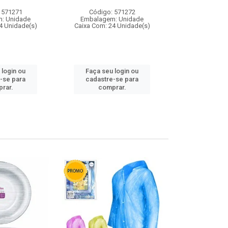
 571271
Código: 571272
Código:
: Unidade
Embalagem: Unidade
Embalagem
4 Unidade(s)
Caixa Com: 24 Unidade(s)
Caixa Com: 4
 login ou
Faça seu login ou
Faça seu 
-se para
cadastre-se para
cadastre
rar.
comprar.
comp