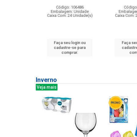
: 275814
Código: 106486
Código
m: Unidade
Embalagem: Unidade
Embalage
240 Unidade(s)
Caixa Com: 24 Unidade(s)
Caixa Com: 
u login ou
Faça seu login ou
Faça seu
e-se para
cadastre-se para
cadastr
prar.
comprar.
com
Inverno
Veja mais