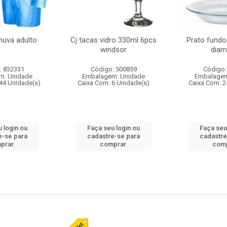
huva adulto
Cj tacas vidro 330ml 6pcs
Prato fundo
windsor
diam
: 832331
Código: 500859
Código:
m: Unidade
Embalagem: Unidade
Embalagem
44 Unidade(s)
Caixa Com: 6 Unidade(s)
Caixa Com: 2
 login ou
Faça seu login ou
Faça seu
e-se para
cadastre-se para
cadastre
prar.
comprar.
comp