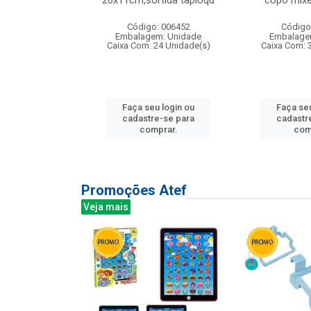
irios
26x11cm,sortida tapioqu
copo mixe
: 135177
Código: 006452
Código
m: Unidade
Embalagem: Unidade
Embalage
12 Unidade(s)
Caixa Com: 24 Unidade(s)
Caixa Com: 
u login ou
Faça seu login ou
Faça seu
e-se para
cadastre-se para
cadastr
prar.
comprar.
com
Promoções Atef
Veja mais