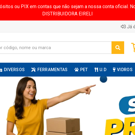
pósitos ou PIX em contas que não sejam a nossa conta oficial.
DISTRIBUIDORA EIRELI
Já é
DIVERSOS
FERRAMENTAS
PET
U.D
VIDROS