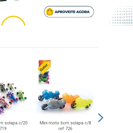
cm solapa c/20
Mini moto 6cm solapa c/8
Giro helice so
 719
ref 726
75