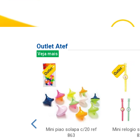
Outlet Atef
Veja mais
last c/div
Mini piao solapa c/20 ref
Mini relogio 
m ursinhos sor
863
8