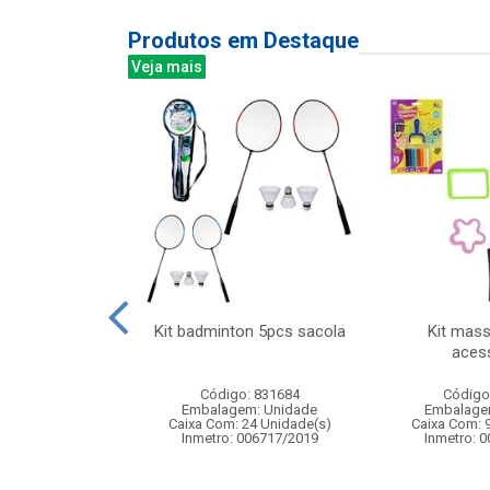
Produtos em Destaque
Veja mais
uncoes 1:24 z-
Kit badminton 5pcs sacola
Kit mas
r seven
aces
: 838900
Código: 831684
Código
m: Unidade
Embalagem: Unidade
Embalage
24 Unidade(s)
Caixa Com: 24 Unidade(s)
Caixa Com: 
4/2025-BRI-TR-1
Inmetro: 006717/2019
Inmetro: 