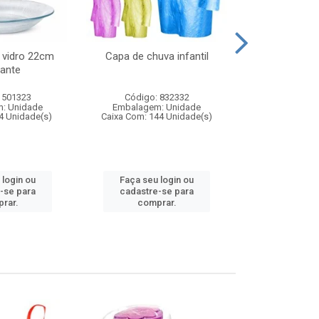
 vidro 22cm
Capa de chuva infantil
Jg prato fun
ante
diam
 501323
Código: 832332
Código:
: Unidade
Embalagem: Unidade
Embalagem
4 Unidade(s)
Caixa Com: 144 Unidade(s)
Caixa Com: 6
 login ou
Faça seu login ou
Faça seu 
-se para
cadastre-se para
cadastre
rar.
comprar.
comp