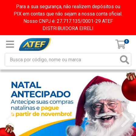
Para a sua segurança, não realizem depósitos ou
PIX em contas que não sejam a nossa conta oficial.
Nosso CNPJ é: 27.717.135/0001-29 ATEF
DISTRIBUIDORA EIRELI
0