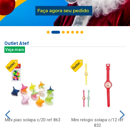
Outlet Atef
Veja mais
Mini piao solapa c/20 ref 863
Mini relogio solapa c/12 ref
832