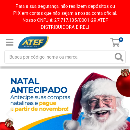
Para a sua segurança, não realizem depósitos ou
PIX em contas que não sejam a nossa conta oficial.
Nosso CNPJ é: 27.717.135/0001-29 ATEF
DISTRIBUIDORA EIRELI
0