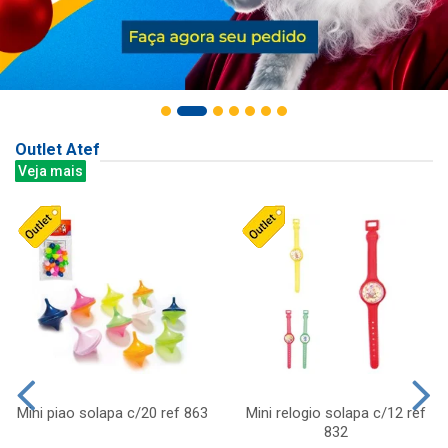
Outlet Atef
Veja mais
Mini piao solapa c/20 ref 863
Mini relogio solapa c/12 ref
832