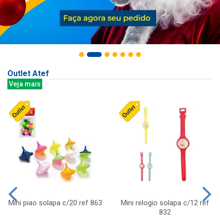
Outlet Atef
Veja mais
Mini piao solapa c/20 ref 863
Mini relogio solapa c/12 ref
832