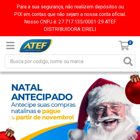
Para a sua segurança, não realizem depósitos ou
PIX em contas que não sejam a nossa conta oficial.
Nosso CNPJ é: 27.717.135/0001-29 ATEF
DISTRIBUIDORA EIRELI
0