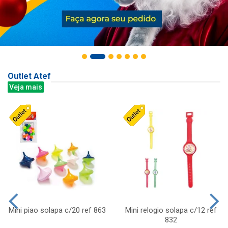
Outlet Atef
Veja mais
Mini piao solapa c/20 ref 863
Mini relogio solapa c/12 ref
832