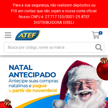
Para a sua segurança, não realizem depósitos ou
PIX em contas que não sejam a nossa conta oficial.
Nosso CNPJ é: 27.717.135/0001-29 ATEF
DISTRIBUIDORA EIRELI
0