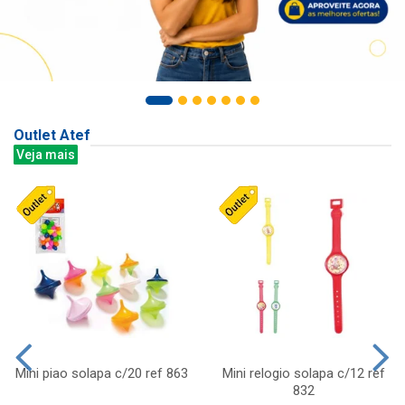
Outlet Atef
Veja mais
Mini piao solapa c/20 ref 863
Mini relogio solapa c/12 ref
832