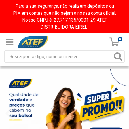
Para a sua segurança, não realizem depósitos ou
PIX em contas que não sejam a nossa conta oficial.
Nosso CNPJ é: 27.717.135/0001-29 ATEF
DISTRIBUIDORA EIRELI
0