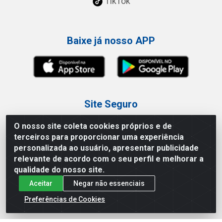
TikTok
Baixe já nosso APP
Site Seguro
O nosso site coleta cookies próprios e de
terceiros para proporcionar uma experiência
personalizada ao usuário, apresentar publicidade
relevante de acordo com o seu perfil e melhorar a
Loja / Showroom
qualidade do nosso site.
Aceitar
Negar não essenciais
Tel.: (11) 3227-0546
Av Vautier, 587/597 - Pari - São Paulo/SP
Preferências de Cookies