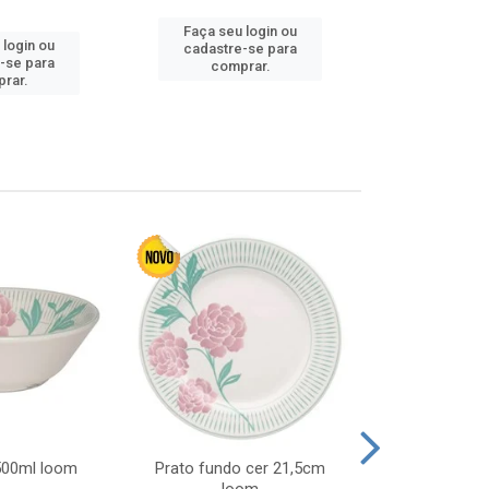
Faça seu login ou
 login ou
Faça seu 
cadastre-se para
-se para
cadastre
comprar.
rar.
comp
 500ml loom
Prato fundo cer 21,5cm
Prato raso c