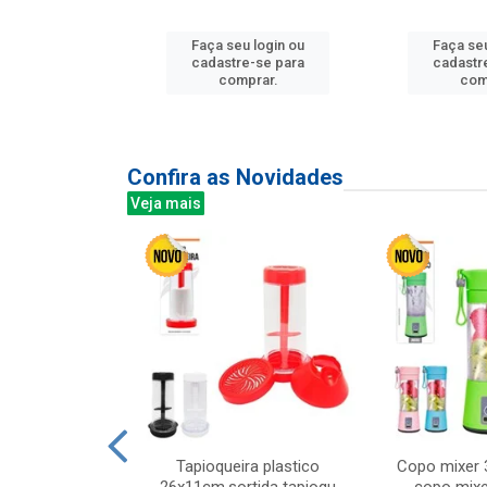
u login ou
Faça seu login ou
Faça seu
e-se para
cadastre-se para
cadastr
prar.
comprar.
com
Confira as Novidades
Veja mais
mesa cer 18cm
Tapioqueira plastico
Copo mixer 