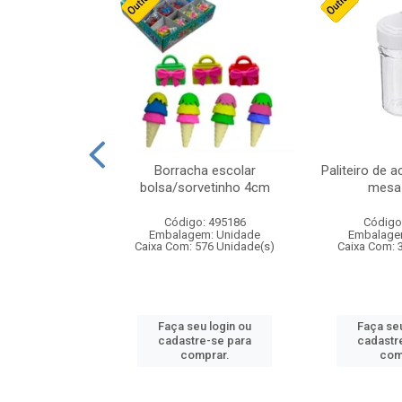
stico n.4 12cm
Borracha escolar
Paliteiro de a
bolsa/sorvetinho 4cm
mesa 
: 940550
Código: 495186
Código
m: Unidade
Embalagem: Unidade
Embalage
24 Unidade(s)
Caixa Com: 576 Unidade(s)
Caixa Com: 
u login ou
Faça seu login ou
Faça seu
e-se para
cadastre-se para
cadastr
prar.
comprar.
com