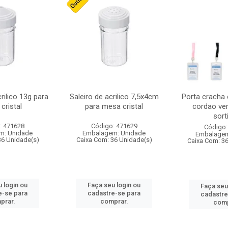
crilico 13g para
Saleiro de acrilico 7,5x4cm
Porta cracha
cristal
para mesa cristal
cordao ver
sort
: 471628
Código: 471629
Código:
m: Unidade
Embalagem: Unidade
Embalagem
36 Unidade(s)
Caixa Com: 36 Unidade(s)
Caixa Com: 3
 login ou
Faça seu login ou
Faça seu
e-se para
cadastre-se para
cadastre
prar.
comprar.
comp