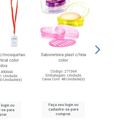
 c/mosquetao
Saboneteira plast c/tela
Prato plas
tical color
color
colo
idos
Código: 271364
Código:
 490044
Embalagem: Unidade
Embalagem
: Unidade
Caixa Com: 48 Unidade(s)
Caixa Com: 4
60 Unidade(s)
Faça seu login ou
Faça seu 
 login ou
cadastre-se para
cadastre
-se para
comprar.
comp
rar.