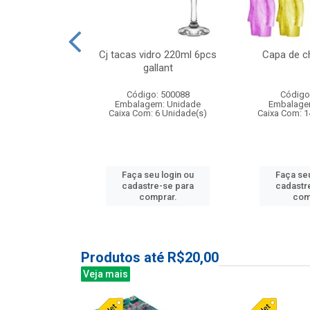
o raso 25,5cm
Cj tacas vidro 220ml 6pcs
Capa de c
e petala
gallant
: 503787
Código: 500088
Código
m: Unidade
Embalagem: Unidade
Embalage
24 Unidade(s)
Caixa Com: 6 Unidade(s)
Caixa Com: 1
u login ou
Faça seu login ou
Faça seu
e-se para
cadastre-se para
cadastr
prar.
comprar.
com
Produtos até R$20,00
Veja mais