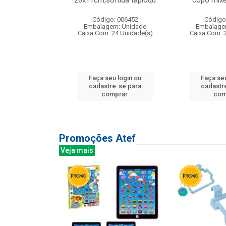
irios
26x11cm,sortida tapioqu
copo mixe
: 135177
Código: 006452
Código
m: Unidade
Embalagem: Unidade
Embalage
12 Unidade(s)
Caixa Com: 24 Unidade(s)
Caixa Com: 
u login ou
Faça seu login ou
Faça seu
e-se para
cadastre-se para
cadastr
prar.
comprar.
com
Promoções Atef
Veja mais