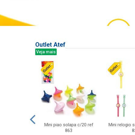
Outlet Atef
Veja mais
last c/div
Mini piao solapa c/20 ref
Mini relogio 
m ursinhos sor
863
8