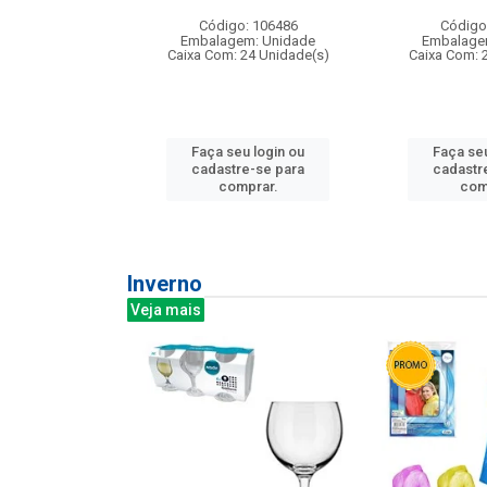
: 275814
Código: 106486
Código
m: Unidade
Embalagem: Unidade
Embalage
240 Unidade(s)
Caixa Com: 24 Unidade(s)
Caixa Com: 
u login ou
Faça seu login ou
Faça seu
e-se para
cadastre-se para
cadastr
prar.
comprar.
com
Inverno
Veja mais