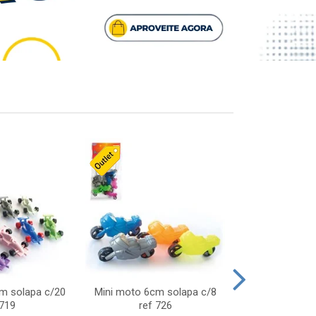
cm solapa c/20
Mini moto 6cm solapa c/8
Giro helice so
 719
ref 726
75