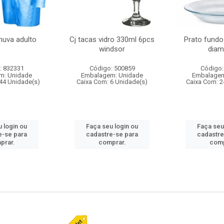
huva adulto
Cj tacas vidro 330ml 6pcs
Prato fundo
windsor
diam
: 832331
Código: 500859
Código:
m: Unidade
Embalagem: Unidade
Embalagem
44 Unidade(s)
Caixa Com: 6 Unidade(s)
Caixa Com: 2
 login ou
Faça seu login ou
Faça seu
e-se para
cadastre-se para
cadastre
prar.
comprar.
comp