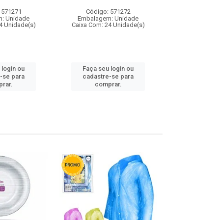
 571271
Código: 571272
Código:
: Unidade
Embalagem: Unidade
Embalagem
4 Unidade(s)
Caixa Com: 24 Unidade(s)
Caixa Com: 4
 login ou
Faça seu login ou
Faça seu 
-se para
cadastre-se para
cadastre
rar.
comprar.
comp