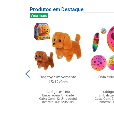
Produtos em Destaque
Veja mais
mber bali 340ml
Dog toy c/movimento
Bola col
6pcs
15x12x9cm
: 838880
Código: 840160
Código
m: Unidade
Embalagem: Unidade
Embalage
 8 Unidade(s)
Caixa Com: 12 Unidade(s)
Caixa Com: 2
Inmetro: 006720/2019
Inmetro: 