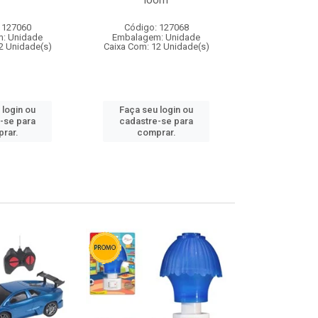
loom
 127060
Código: 127068
Código:
: Unidade
Embalagem: Unidade
Embalagem
2 Unidade(s)
Caixa Com: 12 Unidade(s)
Caixa Com: 1
 login ou
Faça seu login ou
Faça seu 
-se para
cadastre-se para
cadastre
rar.
comprar.
comp