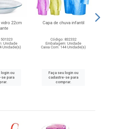
 vidro 22cm
Capa de chuva infantil
Jg prato fun
ante
diam
 501323
Código: 832332
Código:
: Unidade
Embalagem: Unidade
Embalagem
4 Unidade(s)
Caixa Com: 144 Unidade(s)
Caixa Com: 6
 login ou
Faça seu login ou
Faça seu 
-se para
cadastre-se para
cadastre
rar.
comprar.
comp