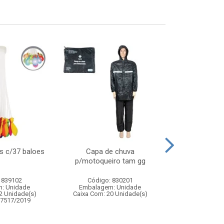
s c/37 baloes
Capa de chuva
Jogo barril 
p/motoqueiro tam gg
adagas – brinq
de av
 839102
Código: 830201
Código:
: Unidade
Embalagem: Unidade
Embalagem
2 Unidade(s)
Caixa Com: 20 Unidade(s)
Caixa Com: 1
07517/2019
Inmetro: 0