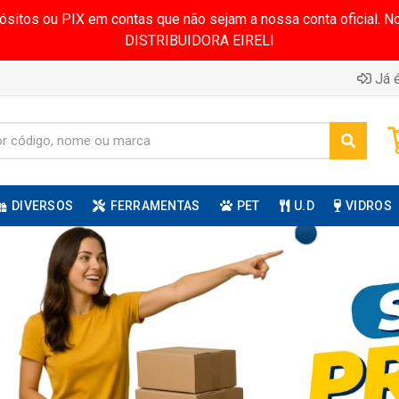
pósitos ou PIX em contas que não sejam a nossa conta oficial.
DISTRIBUIDORA EIRELI
Já é
DIVERSOS
FERRAMENTAS
PET
U.D
VIDROS