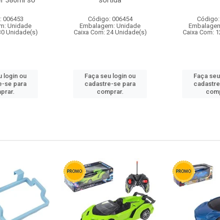
r 380ml so
sortida
: 006453
Código: 006454
Código:
m: Unidade
Embalagem: Unidade
Embalagem
30 Unidade(s)
Caixa Com: 24 Unidade(s)
Caixa Com: 1
 login ou
Faça seu login ou
Faça seu
e-se para
cadastre-se para
cadastre
prar.
comprar.
comp