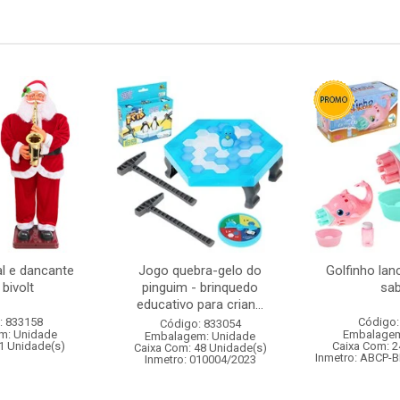
l e dancante
Jogo quebra-gelo do
Golfinho lan
bivolt
pinguim - brinquedo
sa
educativo para crian...
: 833158
Código:
Código: 833054
m: Unidade
Embalagem
Embalagem: Unidade
1 Unidade(s)
Caixa Com: 2
Caixa Com: 48 Unidade(s)
Inmetro: ABCP-B
Inmetro: 010004/2023