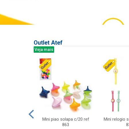
Outlet Atef
Veja mais
last c/div
Mini piao solapa c/20 ref
Mini relogio 
m ursinhos sor
863
8