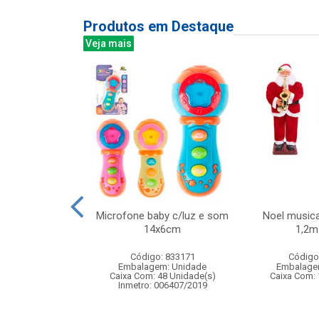
Produtos em Destaque
Veja mais
ra de ventosas
Microfone baby c/luz e som
Noel musica
e precisao com
14x6cm
1,2m 
ardo...
Código: 833171
Código
: 836370
Embalagem: Unidade
Embalage
m: Unidade
Caixa Com: 48 Unidade(s)
Caixa Com: 
24 Unidade(s)
Inmetro: 006407/2019
BRI-0404-2023-16