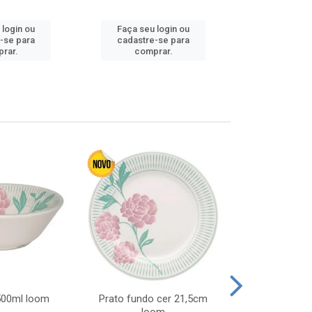
 login ou
Faça seu login ou
Faça seu 
-se para
cadastre-se para
cadastre
rar.
comprar.
comp
 500ml loom
Prato fundo cer 21,5cm
Prato raso c