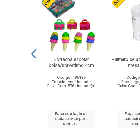
stico n.4 12cm
Borracha escolar
Paliteiro de a
bolsa/sorvetinho 4cm
mesa 
: 940550
Código: 495186
Código
m: Unidade
Embalagem: Unidade
Embalage
24 Unidade(s)
Caixa Com: 576 Unidade(s)
Caixa Com: 
u login ou
Faça seu login ou
Faça seu
e-se para
cadastre-se para
cadastr
prar.
comprar.
com