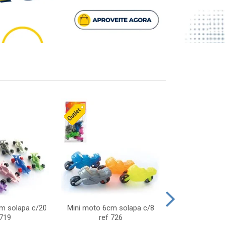
cm solapa c/20
Mini moto 6cm solapa c/8
Giro helice so
 719
ref 726
75