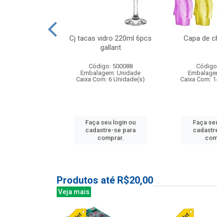
o raso 25,5cm
Cj tacas vidro 220ml 6pcs
Capa de c
e petala
gallant
: 503787
Código: 500088
Código
m: Unidade
Embalagem: Unidade
Embalage
24 Unidade(s)
Caixa Com: 6 Unidade(s)
Caixa Com: 1
u login ou
Faça seu login ou
Faça seu
e-se para
cadastre-se para
cadastr
prar.
comprar.
com
Produtos até R$20,00
Veja mais