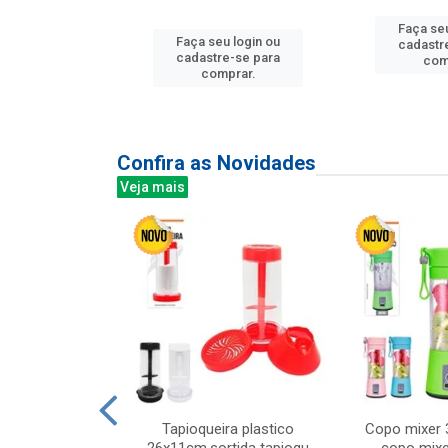
Faça seu
Faça seu login ou
u login ou
cadastr
cadastre-se para
e-se para
com
comprar.
prar.
Confira as Novidades
Veja mais
mesa cer 18cm
Tapioqueira plastico
Copo mixer 