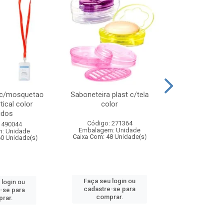
 c/mosquetao
Saboneteira plast c/tela
Prato plas
tical color
color
colo
idos
Código: 271364
Código:
 490044
Embalagem: Unidade
Embalagem
: Unidade
Caixa Com: 48 Unidade(s)
Caixa Com: 4
60 Unidade(s)
Faça seu login ou
Faça seu 
 login ou
cadastre-se para
cadastre
-se para
comprar.
comp
rar.