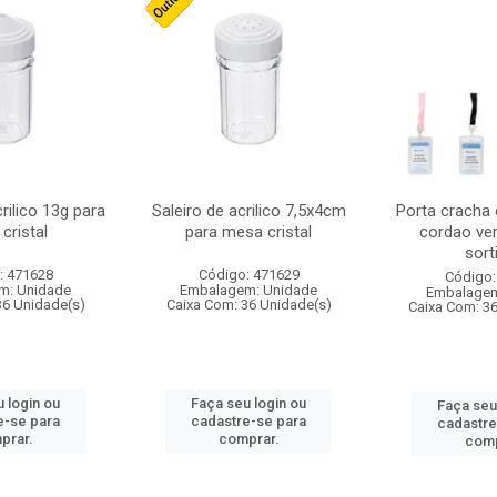
crilico 13g para
Saleiro de acrilico 7,5x4cm
Porta cracha
cristal
para mesa cristal
cordao ver
sort
: 471628
Código: 471629
Código:
m: Unidade
Embalagem: Unidade
Embalagem
36 Unidade(s)
Caixa Com: 36 Unidade(s)
Caixa Com: 3
 login ou
Faça seu login ou
Faça seu
e-se para
cadastre-se para
cadastre
prar.
comprar.
comp