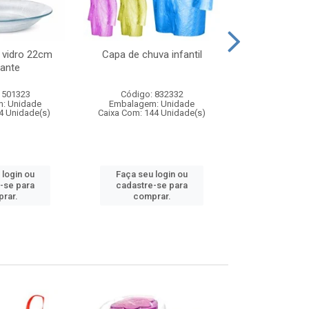
 vidro 22cm
Capa de chuva infantil
Jg prato fun
ante
diam
 501323
Código: 832332
Código:
: Unidade
Embalagem: Unidade
Embalagem
4 Unidade(s)
Caixa Com: 144 Unidade(s)
Caixa Com: 6
 login ou
Faça seu login ou
Faça seu 
-se para
cadastre-se para
cadastre
rar.
comprar.
comp