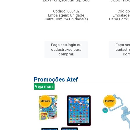
irios
26x11cm,sortida tapioqu
copo mixe
: 135177
Código: 006452
Código
m: Unidade
Embalagem: Unidade
Embalage
12 Unidade(s)
Caixa Com: 24 Unidade(s)
Caixa Com: 
u login ou
Faça seu login ou
Faça seu
e-se para
cadastre-se para
cadastr
prar.
comprar.
com
Promoções Atef
Veja mais