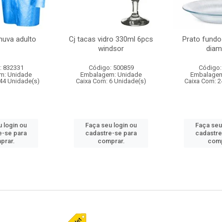
huva adulto
Cj tacas vidro 330ml 6pcs
Prato fundo
windsor
diam
: 832331
Código: 500859
Código:
m: Unidade
Embalagem: Unidade
Embalagem
44 Unidade(s)
Caixa Com: 6 Unidade(s)
Caixa Com: 2
 login ou
Faça seu login ou
Faça seu
e-se para
cadastre-se para
cadastre
prar.
comprar.
comp