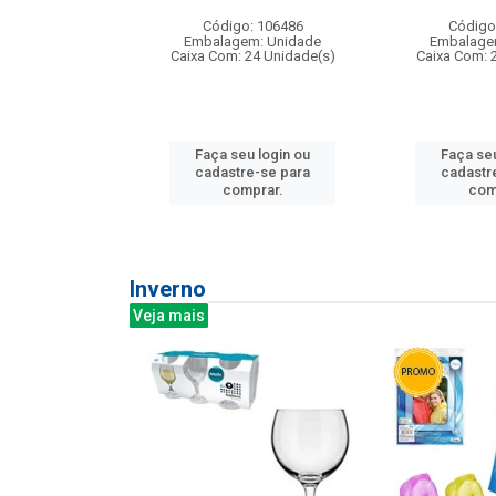
: 275814
Código: 106486
Código
m: Unidade
Embalagem: Unidade
Embalage
240 Unidade(s)
Caixa Com: 24 Unidade(s)
Caixa Com: 
u login ou
Faça seu login ou
Faça seu
e-se para
cadastre-se para
cadastr
prar.
comprar.
com
Inverno
Veja mais