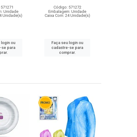
 571271
Código: 571272
Código:
: Unidade
Embalagem: Unidade
Embalagem
4 Unidade(s)
Caixa Com: 24 Unidade(s)
Caixa Com: 4
 login ou
Faça seu login ou
Faça seu 
-se para
cadastre-se para
cadastre
rar.
comprar.
comp