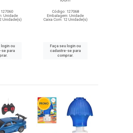
loom
 127060
Código: 127068
Código:
: Unidade
Embalagem: Unidade
Embalagem
2 Unidade(s)
Caixa Com: 12 Unidade(s)
Caixa Com: 1
 login ou
Faça seu login ou
Faça seu 
-se para
cadastre-se para
cadastre
rar.
comprar.
comp