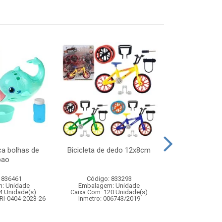
ca bolhas de
Bicicleta de dedo 12x8cm
Guitarra sta
bao
 836461
Código: 833293
Código:
: Unidade
Embalagem: Unidade
Embalagem
4 Unidade(s)
Caixa Com: 120 Unidade(s)
Caixa Com: 1
RI-0404-2023-26
Inmetro: 006743/2019
Inmetro: 0