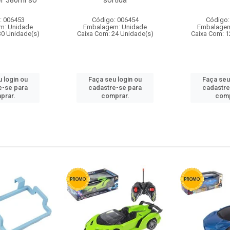
r 380ml so
sortida
: 006453
Código: 006454
Código:
m: Unidade
Embalagem: Unidade
Embalagem
30 Unidade(s)
Caixa Com: 24 Unidade(s)
Caixa Com: 1
 login ou
Faça seu login ou
Faça seu
e-se para
cadastre-se para
cadastre
prar.
comprar.
comp