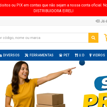
pósitos ou PIX em contas que não sejam a nossa conta oficial.
DISTRIBUIDORA EIRELI
Já é
DIVERSOS
FERRAMENTAS
PET
U.D
VIDROS