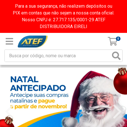
Para a sua segurança, não realizem depósitos ou
PIX em contas que não sejam a nossa conta oficial.
Nosso CNPJ é: 27.717.135/0001-29 ATEF
DISTRIBUIDORA EIRELI
0