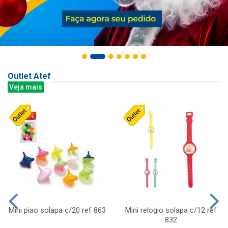
Outlet Atef
Veja mais
Mini piao solapa c/20 ref 863
Mini relogio solapa c/12 ref
832