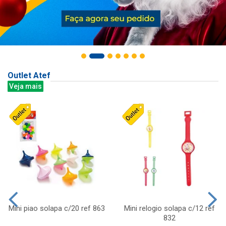
Outlet Atef
Veja mais
Mini piao solapa c/20 ref 863
Mini relogio solapa c/12 ref
832