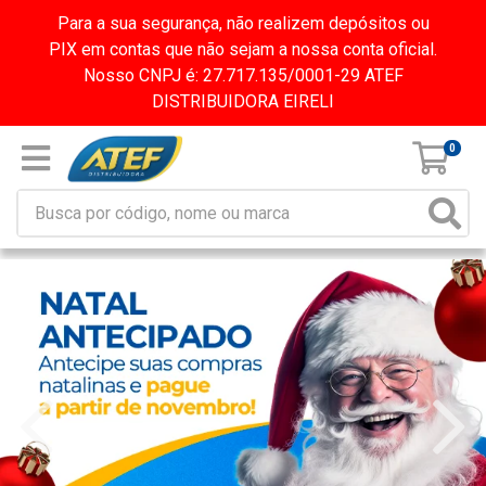
Para a sua segurança, não realizem depósitos ou
PIX em contas que não sejam a nossa conta oficial.
Nosso CNPJ é: 27.717.135/0001-29 ATEF
DISTRIBUIDORA EIRELI
0