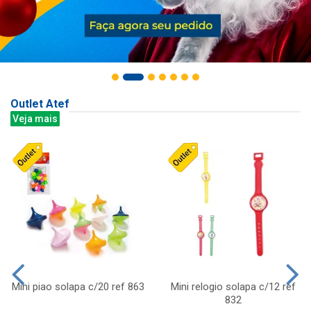
Outlet Atef
Veja mais
Mini piao solapa c/20 ref 863
Mini relogio solapa c/12 ref
832