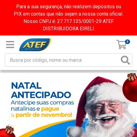
Para a sua segurança, não realizem depósitos ou
PIX em contas que não sejam a nossa conta oficial.
Nosso CNPJ é: 27.717.135/0001-29 ATEF
DISTRIBUIDORA EIRELI
0