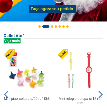
Outlet Atef
Veja mais
Mini piao solapa c/20 ref 863
Mini relogio solapa c/12 ref
832