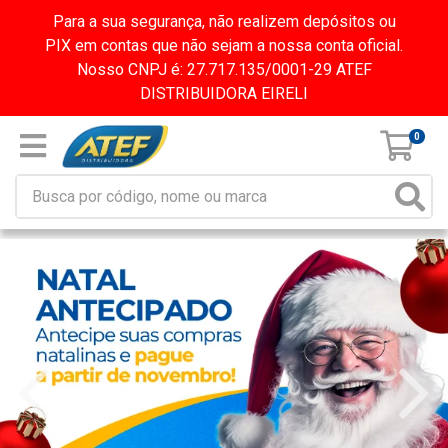
Para a sua segurança, não realizem depósitos ou
PIX em contas que não sejam a nossa conta oficial.
Nosso CNPJ é: 27.717.135/0001-29 ATEF
DISTRIBUIDORA EIRELI
0