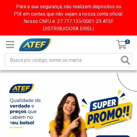
Para a sua segurança, não realizem depósitos ou
PIX em contas que não sejam a nossa conta oficial.
Nosso CNPJ é: 27.717.135/0001-29 ATEF
DISTRIBUIDORA EIRELI
0