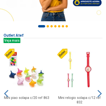
Outlet Atef
Veja mais
Mini piao solapa c/20 ref 863
Mini relogio solapa c/12 ref
832