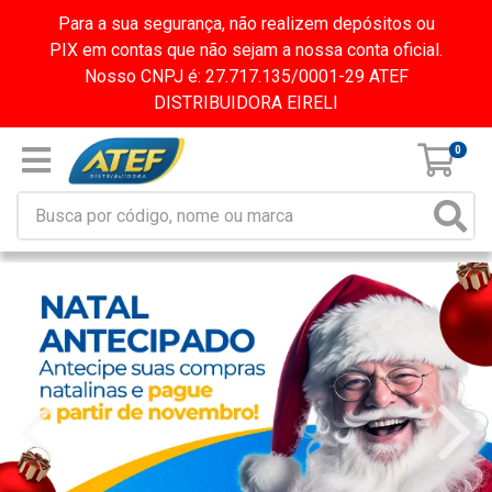
Para a sua segurança, não realizem depósitos ou
PIX em contas que não sejam a nossa conta oficial.
Nosso CNPJ é: 27.717.135/0001-29 ATEF
DISTRIBUIDORA EIRELI
0