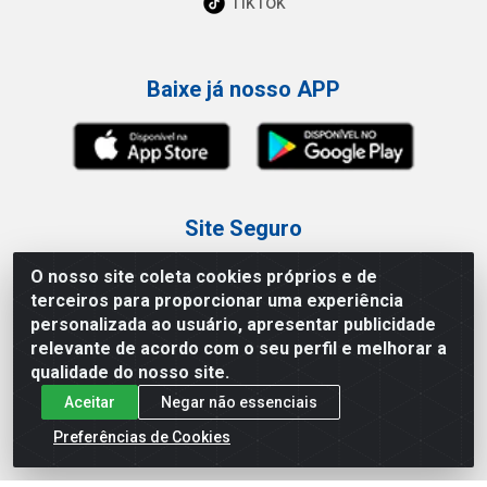
TikTok
Baixe já nosso APP
Site Seguro
O nosso site coleta cookies próprios e de
terceiros para proporcionar uma experiência
personalizada ao usuário, apresentar publicidade
relevante de acordo com o seu perfil e melhorar a
Loja / Showroom
qualidade do nosso site.
Aceitar
Negar não essenciais
Tel.: (11) 3227-0546
Av Vautier, 587/597 - Pari - São Paulo/SP
Preferências de Cookies