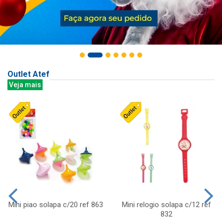
Outlet Atef
Veja mais
Mini piao solapa c/20 ref 863
Mini relogio solapa c/12 ref
832