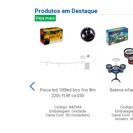
Produtos em Destaque
Veja mais
o de controle
Pisca led 100led bco frio 8m
Bateria infa
e car, escala
220v ft 8f cx:050
com b...
Código: 842944
Código
: 838919
Embalagem: Unidade
Embalage
m: Unidade
Caixa Com: 50 Unidade(s)
Caixa Com: 
 4 Unidade(s)
Inmetro: 
4/2025-BRI-TR-1