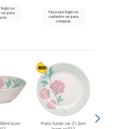
 login ou
Faça seu 
Faça seu login ou
-se para
cadastre
cadastre-se para
rar.
comp
comprar.
 500ml loom
Prato fundo cer 21,5cm
Prato raso c