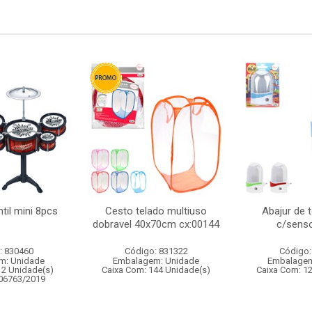
ntil mini 8pcs
Cesto telado multiuso
Abajur de 
dobravel 40x70cm cx:00144
c/senso
: 830460
Código: 831322
Código:
m: Unidade
Embalagem: Unidade
Embalagem
12 Unidade(s)
Caixa Com: 144 Unidade(s)
Caixa Com: 1
006763/2019