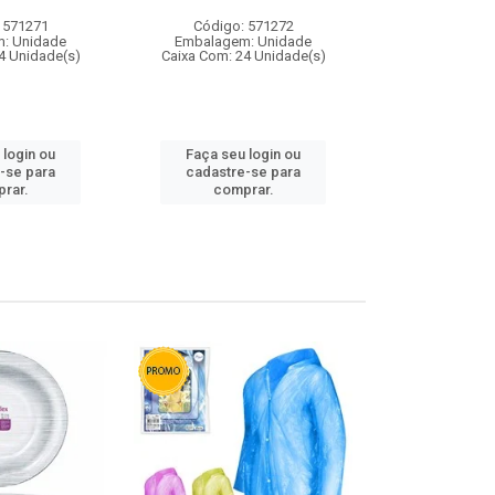
 571271
Código: 571272
Código:
: Unidade
Embalagem: Unidade
Embalagem
4 Unidade(s)
Caixa Com: 24 Unidade(s)
Caixa Com: 4
 login ou
Faça seu login ou
Faça seu 
-se para
cadastre-se para
cadastre
rar.
comprar.
comp