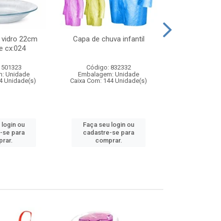
 vidro 22cm
Capa de chuva infantil
Jg prato fun
e cx:024
diam
 501323
Código: 832332
Código:
: Unidade
Embalagem: Unidade
Embalagem
4 Unidade(s)
Caixa Com: 144 Unidade(s)
Caixa Com: 6
 login ou
Faça seu login ou
Faça seu 
-se para
cadastre-se para
cadastre
rar.
comprar.
comp