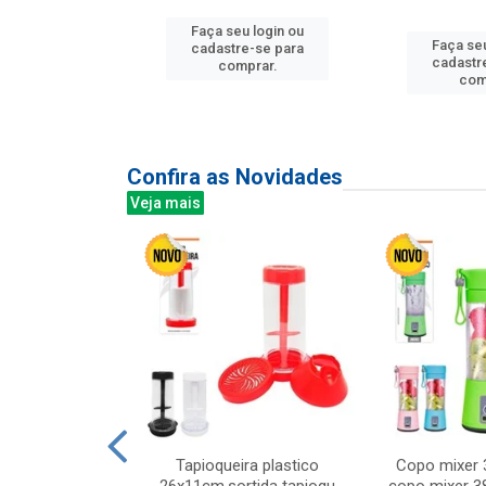
Faça seu login ou
Faça seu
u login ou
cadastre-se para
cadastr
e-se para
comprar.
com
prar.
Confira as Novidades
Veja mais
mesa cer 18cm
Tapioqueira plastico
Copo mixer 