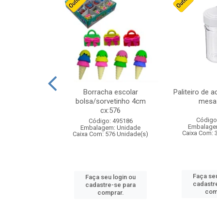
stico n.4 12cm
Borracha escolar
Paliteiro de a
bolsa/sorvetinho 4cm
mesa 
cx:576
: 940550
Código
Código: 495186
m: Unidade
Embalage
Embalagem: Unidade
24 Unidade(s)
Caixa Com: 
Caixa Com: 576 Unidade(s)
u login ou
Faça seu
Faça seu login ou
e-se para
cadastr
cadastre-se para
prar.
com
comprar.