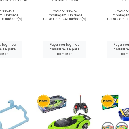
80ml so cx:030
sortida cx:024
cx:
: 006453
Código: 006454
Código:
m: Unidade
Embalagem: Unidade
Embalagem
30 Unidade(s)
Caixa Com: 24 Unidade(s)
Caixa Com: 1
 login ou
Faça seu login ou
Faça seu
e-se para
cadastre-se para
cadastre
prar.
comprar.
comp