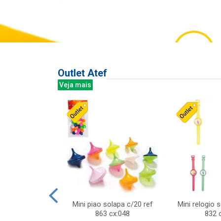
Outlet Atef
Veja mais
last c/div
Mini piao solapa c/20 ref
Mini relogio 
m ursinhos sor
863 cx:048
832 