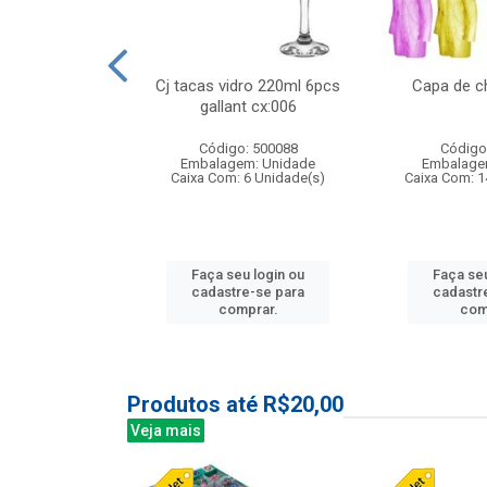
 vidro 23,5cm
Cj tacas vidro 220ml 6pcs
Capa de c
etala cx:024
gallant cx:006
: 503788
Código: 500088
Código
m: Unidade
Embalagem: Unidade
Embalage
24 Unidade(s)
Caixa Com: 6 Unidade(s)
Caixa Com: 1
u login ou
Faça seu login ou
Faça seu
e-se para
cadastre-se para
cadastr
prar.
comprar.
com
Produtos até R$20,00
Veja mais