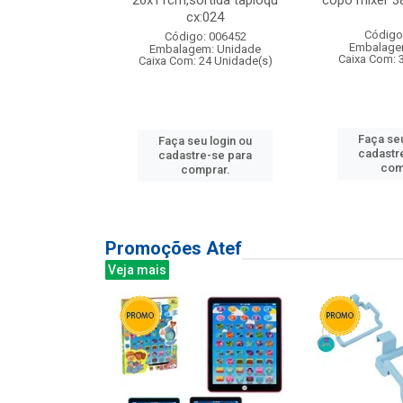
s cx:012
26x11cm,sortida tapioqu
copo mixer 3
cx:024
: 135177
Código
Código: 006452
m: Unidade
Embalage
Embalagem: Unidade
12 Unidade(s)
Caixa Com: 
Caixa Com: 24 Unidade(s)
u login ou
Faça seu
Faça seu login ou
e-se para
cadastr
cadastre-se para
prar.
com
comprar.
Promoções Atef
Veja mais