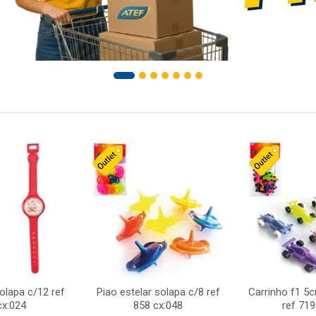
solapa c/12 ref
Piao estelar solapa c/8 ref
Carrinho f1 5
cx:024
858 cx:048
ref 719