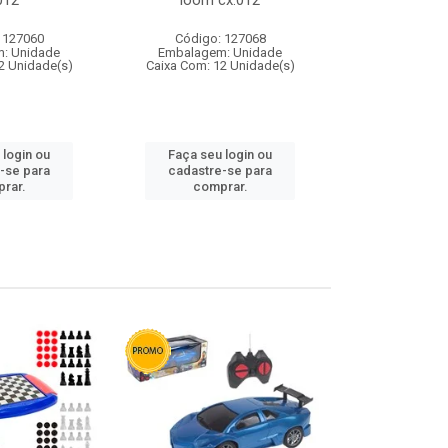
012
loom cx:012
cx:
 127060
Código: 127068
Código:
: Unidade
Embalagem: Unidade
Embalagem
2 Unidade(s)
Caixa Com: 12 Unidade(s)
Caixa Com: 1
 login ou
Faça seu login ou
Faça seu 
-se para
cadastre-se para
cadastre
rar.
comprar.
comp