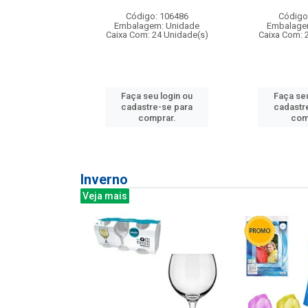
:240
Código: 106486
Código
: 275814
Embalagem: Unidade
Embalage
m: Unidade
Caixa Com: 24 Unidade(s)
Caixa Com: 
240 Unidade(s)
Faça seu login ou
Faça seu
u login ou
cadastre-se para
cadastr
e-se para
comprar.
com
prar.
Inverno
Veja mais