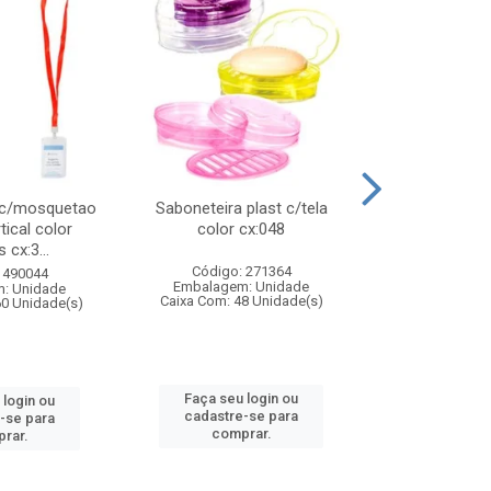
 c/mosquetao
Saboneteira plast c/tela
Prato plas
tical color
color cx:048
colorido
 cx:3...
Código: 271364
Código:
 490044
Embalagem: Unidade
Embalagem
: Unidade
Caixa Com: 48 Unidade(s)
Caixa Com: 4
60 Unidade(s)
Faça seu login ou
Faça seu 
 login ou
cadastre-se para
cadastre
-se para
comprar.
comp
rar.