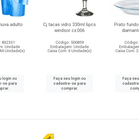
huva adulto
Cj tacas vidro 330ml 6pcs
Prato fundo
windsor cx:006
diamant
: 832331
Código: 500859
Código:
m: Unidade
Embalagem: Unidade
Embalagem
44 Unidade(s)
Caixa Com: 6 Unidade(s)
Caixa Com: 2
 login ou
Faça seu login ou
Faça seu
e-se para
cadastre-se para
cadastre
prar.
comprar.
comp