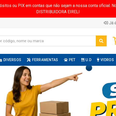
pósitos ou PIX em contas que não sejam a nossa conta oficial.
DISTRIBUIDORA EIRELI
Já é
DIVERSOS
FERRAMENTAS
PET
U.D
VIDROS