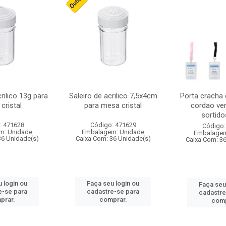
crilico 13g para
Saleiro de acrilico 7,5x4cm
Porta cracha
cristal
para mesa cristal
cordao ver
sortidos
: 471628
Código: 471629
Código:
m: Unidade
Embalagem: Unidade
Embalagem
36 Unidade(s)
Caixa Com: 36 Unidade(s)
Caixa Com: 3
 login ou
Faça seu login ou
Faça seu
e-se para
cadastre-se para
cadastre
prar.
comprar.
comp