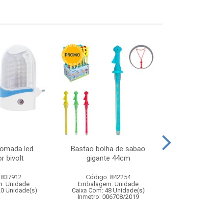
tomada led
Bastao bolha de sabao
Domino no 
r bivolt
gigante 44cm
 837912
Código: 842254
Código:
: Unidade
Embalagem: Unidade
Embalagem
20 Unidade(s)
Caixa Com: 48 Unidade(s)
Caixa Com: 6
Inmetro: 006708/2019