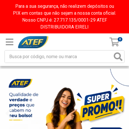
Para a sua segurança, não realizem depósitos ou
PIX em contas que não sejam a nossa conta oficial.
Nosso CNPJ é: 27.717.135/0001-29 ATEF
DISTRIBUIDORA EIRELI
0