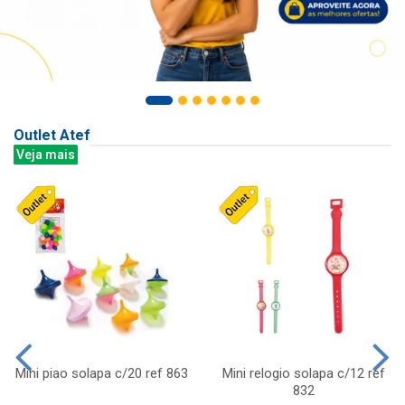
Outlet Atef
Veja mais
Mini piao solapa c/20 ref 863
Mini relogio solapa c/12 ref
832