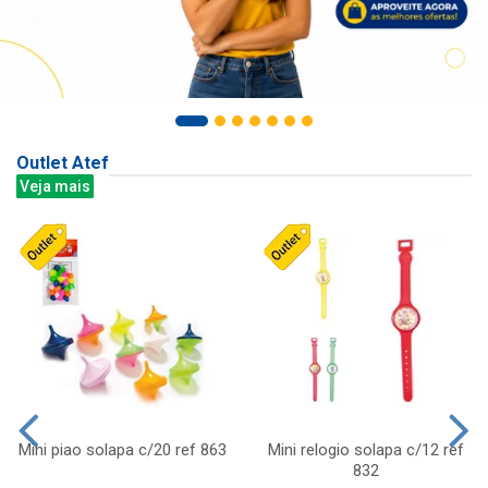
Outlet Atef
Veja mais
Mini piao solapa c/20 ref 863
Mini relogio solapa c/12 ref
832