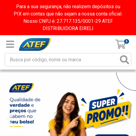
Para a sua segurança, não realizem depósitos ou
PIX em contas que não sejam a nossa conta oficial.
Nosso CNPJ é: 27.717.135/0001-29 ATEF
DISTRIBUIDORA EIRELI
0