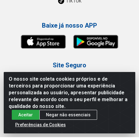
TikTok
Baixe já nosso APP
Site Seguro
O nosso site coleta cookies próprios e de
terceiros para proporcionar uma experiência
personalizada ao usuário, apresentar publicidade
relevante de acordo com o seu perfil e melhorar a
Loja / Showroom
qualidade do nosso site.
Aceitar
Negar não essenciais
Tel.: (11) 3227-0546
Av Vautier, 587/597 - Pari - São Paulo/SP
Preferências de Cookies