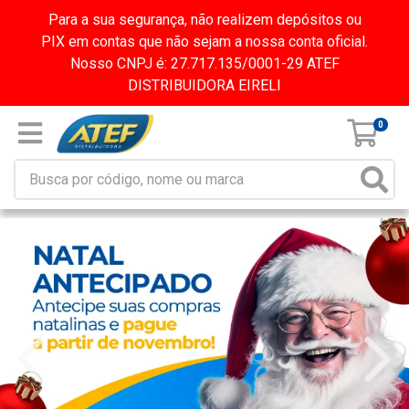
Para a sua segurança, não realizem depósitos ou
PIX em contas que não sejam a nossa conta oficial.
Nosso CNPJ é: 27.717.135/0001-29 ATEF
DISTRIBUIDORA EIRELI
0