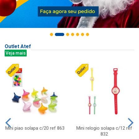
Outlet Atef
Veja mais
Mini piao solapa c/20 ref 863
Mini relogio solapa c/12 ref
832